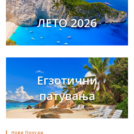
ЛЕТО 2026
Егзотични
патувања
Нови Понуди