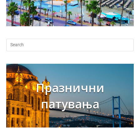
Празнични
патувања