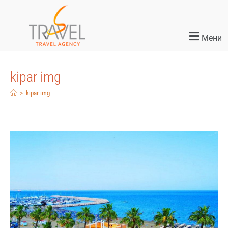
Мени
kipar img
>
kipar img