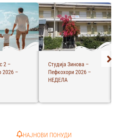
с 2 –
Студија Зинова –
Апартма
 2026 –
Пефкохори 2026 –
Пефкохо
НЕДЕЛА
НЕДЕЛА
НАЈНОВИ ПОНУДИ