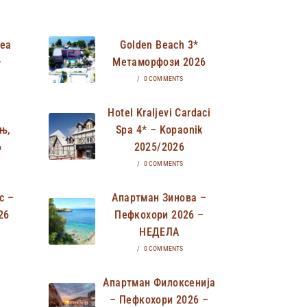
Неа
Golden Beach 3*
–
Метаморфози 2026
/
0 COMMENTS
Hotel Kraljevi Cardaci
њ,
Spa 4* – Kopaonik
6
2025/2026
/
0 COMMENTS
с –
Апартман Зинова –
26
Пефкохори 2026 –
НЕДЕЛА
/
0 COMMENTS
Апартман Филоксенија
– Пефкохори 2026 –