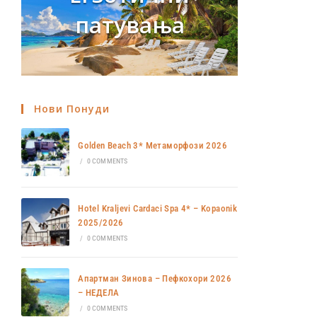
патувања
Нови Понуди
Golden Beach 3* Метаморфози 2026
/
0 COMMENTS
Hotel Kraljevi Cardaci Spa 4* – Kopaonik
2025/2026
/
0 COMMENTS
Апартман Зинова – Пефкохори 2026
– НЕДЕЛА
/
0 COMMENTS