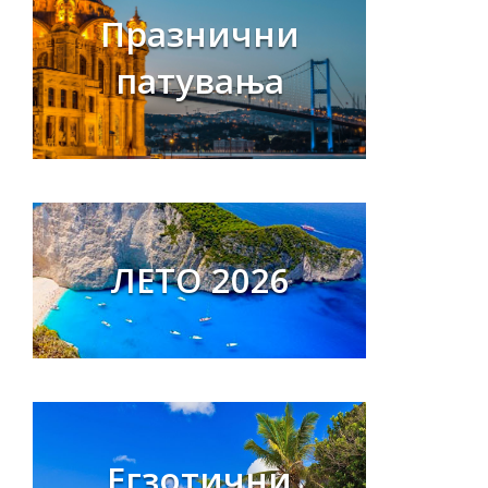
Празнични
патувања
ЛЕТО 2026
Егзотични