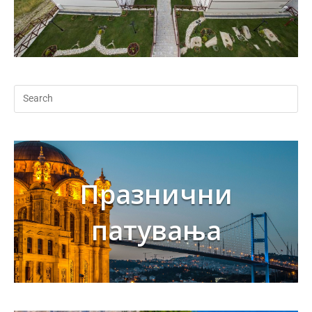
Празнични
патувања