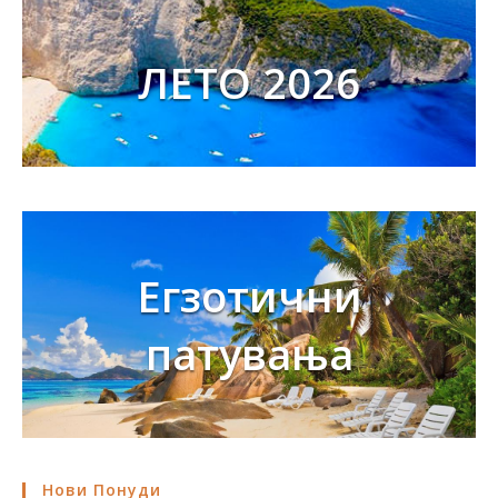
ЛЕТО 2026
Егзотични
патувања
Нови Понуди