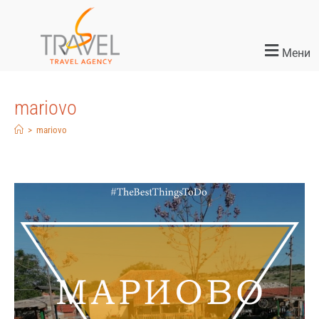
Мени
mariovo
>
mariovo