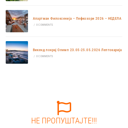
Апартман Филоксенија – Пефкохори 2026 – НЕДЕЛА
/
0 COMMENTS
Викенд покрај Олимп 23.05-25.05.2026 Лептокарија
/
0 COMMENTS
НЕ ПРОПУШТАЈТЕ!!!