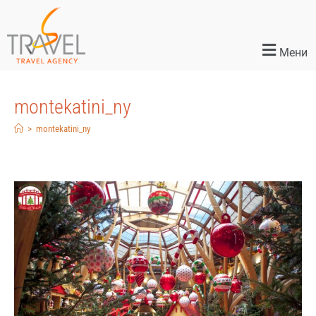
Мени
montekatini_ny
>
montekatini_ny