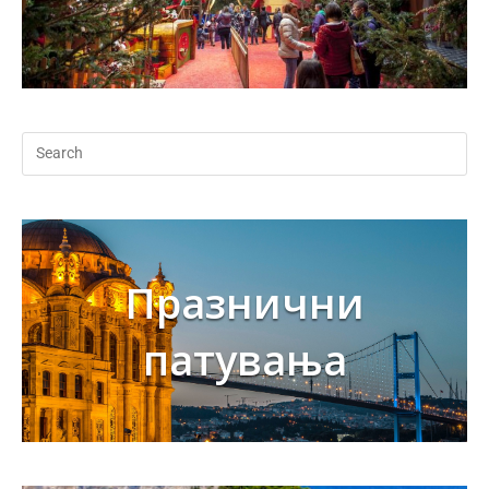
Празнични
патувања