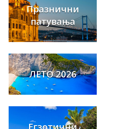
Празнични
патувања
ЛЕТО 2026
Егзотични