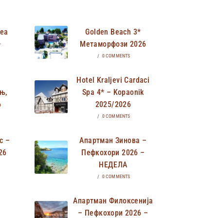
Неа
Golden Beach 3*
–
Метаморфози 2026
/
0 COMMENTS
Hotel Kraljevi Cardaci
њ,
Spa 4* – Kopaonik
6
2025/2026
/
0 COMMENTS
с –
Апартман Зинова –
26
Пефкохори 2026 –
НЕДЕЛА
/
0 COMMENTS
Апартман Филоксенија
– Пефкохори 2026 –