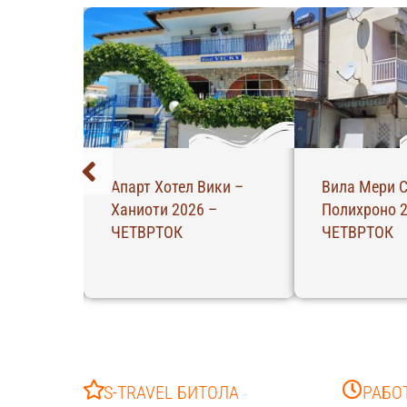
Ханиоти
Апарт Хотел Вики –
Вила Мери С
ТОК
Ханиоти 2026 –
Полихроно 2
ЧЕТВРТОК
ЧЕТВРТОК
S-TRAVEL БИТОЛА
РАБО