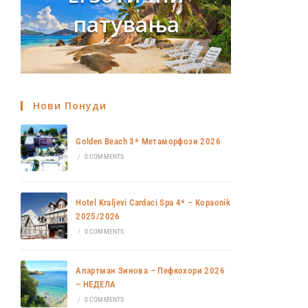
патувања
Нови Понуди
Golden Beach 3* Метаморфози 2026
/
0 COMMENTS
Hotel Kraljevi Cardaci Spa 4* – Kopaonik
2025/2026
/
0 COMMENTS
Апартман Зинова – Пефкохори 2026
– НЕДЕЛА
/
0 COMMENTS