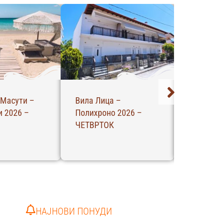
 Масути –
Вила Лица –
Вила Ал
 2026 –
Полихроно 2026 –
Полихро
ЧЕТВРТОК
НЕДЕЛА
НАЈНОВИ ПОНУДИ