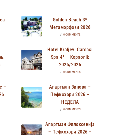
Неа
Golden Beach 3*
–
Метаморфози 2026
/
0 COMMENTS
Hotel Kraljevi Cardaci
њ,
Spa 4* – Kopaonik
6
2025/2026
/
0 COMMENTS
с –
Апартман Зинова –
26
Пефкохори 2026 –
НЕДЕЛА
/
0 COMMENTS
Апартман Филоксенија
– Пефкохори 2026 –