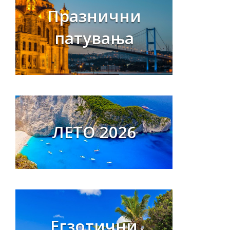
Празнични
патувања
ЛЕТО 2026
Егзотични