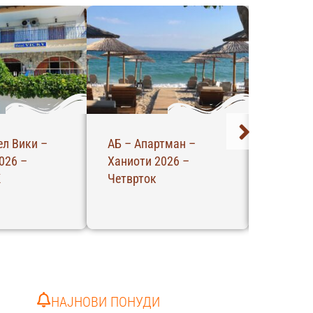
ел Вики –
АБ – Апартман –
Вила Ме
026 –
Ханиоти 2026 –
Полихро
К
Четврток
ЧЕТВРТ
НАЈНОВИ ПОНУДИ