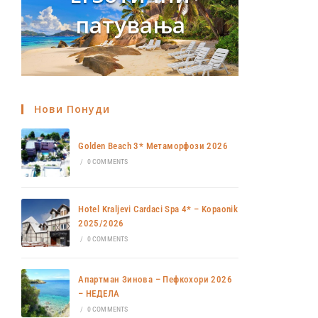
патувања
Нови Понуди
Golden Beach 3* Метаморфози 2026
/
0 COMMENTS
Hotel Kraljevi Cardaci Spa 4* – Kopaonik
2025/2026
/
0 COMMENTS
Апартман Зинова – Пефкохори 2026
– НЕДЕЛА
/
0 COMMENTS