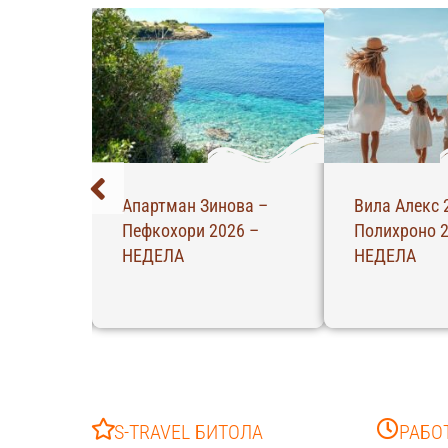
о –
Апартман Зинова –
Вила Алекс 
 СРЕДА
Пефкохори 2026 –
Полихроно 2
НЕДЕЛА
НЕДЕЛА
S-TRAVEL БИТОЛА
РАБО