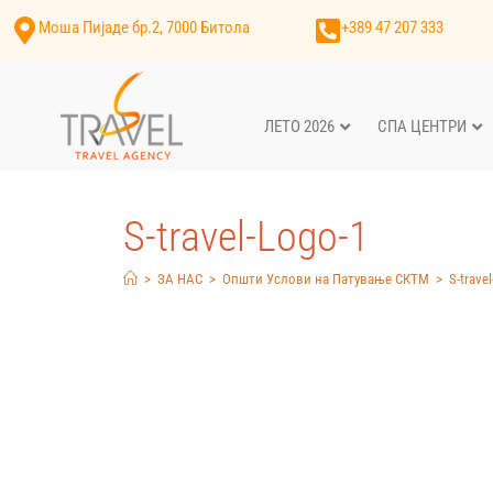
Моша Пијаде бр.2, 7000 Битола
+389 47 207 333
ЛЕТО 2026
СПА ЦЕНТРИ
S-travel-Logo-1
>
ЗА НАС
>
Општи Услови на Патување СКТМ
>
S-trave