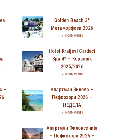
Неа
Golden Beach 3*
–
Метаморфози 2026
/
0 COMMENTS
Hotel Kraljevi Cardaci
њ,
Spa 4* – Kopaonik
6
2025/2026
/
0 COMMENTS
с –
Апартман Зинова –
26
Пефкохори 2026 –
НЕДЕЛА
/
0 COMMENTS
Апартман Филоксенија
– Пефкохори 2026 –