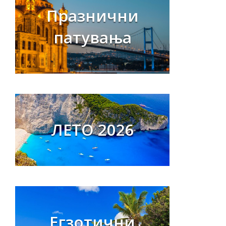
Празнични
патувања
ЛЕТО 2026
Егзотични