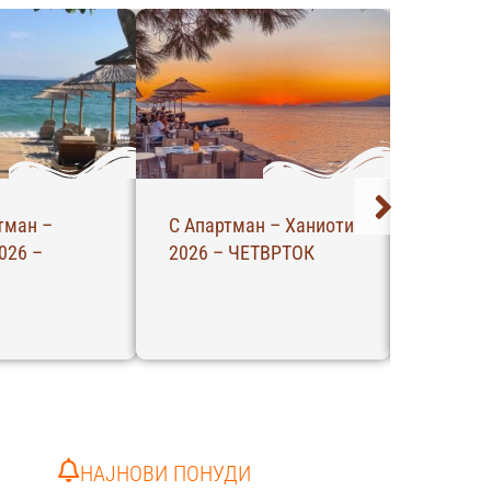
тман –
С Апартман – Ханиоти
Вила Ва
026 –
2026 – ЧЕТВРТОК
Лептока
САБОТА
НАЈНОВИ ПОНУДИ