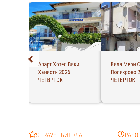
Апарт Хотел Вики –
Вила Мери С
26 –
Ханиоти 2026 –
Полихроно 2
ЧЕТВРТОК
ЧЕТВРТОК
S-TRAVEL БИТОЛА
РАБО