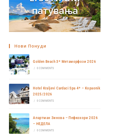
патувања
Нови Понуди
Golden Beach 3* Метаморфози 2026
/
0 COMMENTS
Hotel Kraljevi Cardaci Spa 4* – Kopaonik
2025/2026
/
0 COMMENTS
Апартман Зинова – Пефкохори 2026
– НЕДЕЛА
/
0 COMMENTS