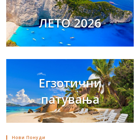
ЛЕТО 2026
Егзотични
патувања
Нови Понуди