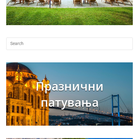
Празнични
патувања