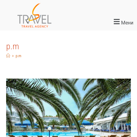
Мени
p.m
>
p.m