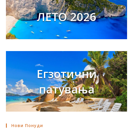
ЛЕТО 2026
Егзотични
патувања
Нови Понуди