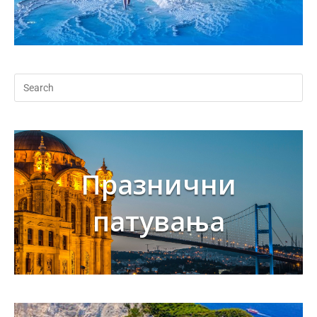
Празнични
патувања