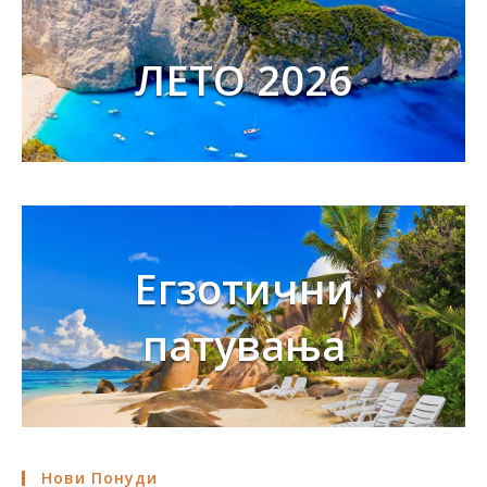
ЛЕТО 2026
Егзотични
патувања
Нови Понуди