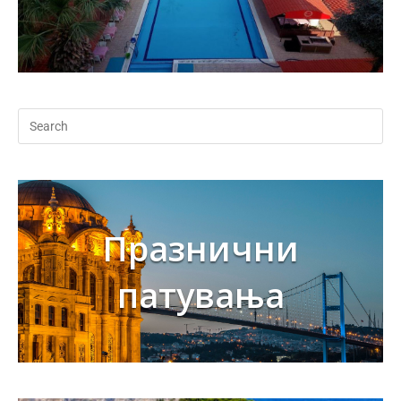
Празнични
патувања