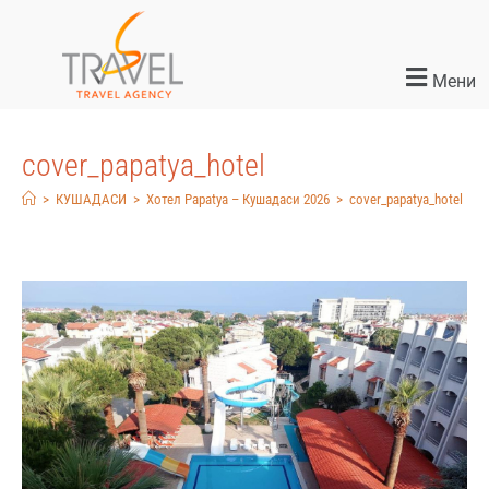
Мени
cover_papatya_hotel
>
КУШАДАСИ
>
Хотел Papatya – Кушадаси 2026
>
cover_papatya_hotel