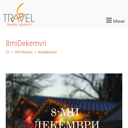
Мени
8miDekemvri
>
ПАТУВАЊА
>
8miDekemvri