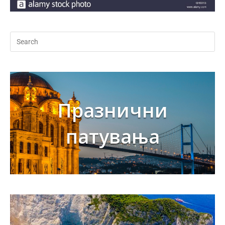
Празнични
патувања