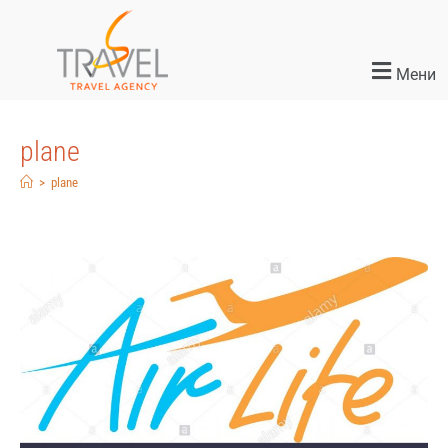
Мени
plane
>
plane