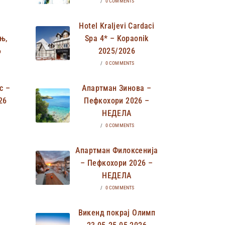
/
0 COMMENTS
Hotel Kraljevi Cardaci
њ,
Spa 4* – Kopaonik
6
2025/2026
/
0 COMMENTS
с –
Апартман Зинова –
26
Пефкохори 2026 –
НЕДЕЛА
/
0 COMMENTS
Апартман Филоксенија
– Пефкохори 2026 –
НЕДЕЛА
/
0 COMMENTS
Викенд покрај Олимп