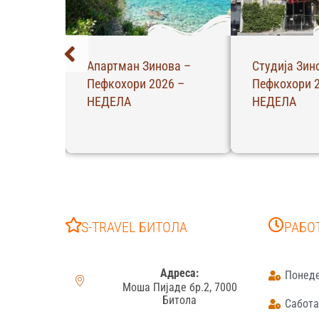
а –
Вила Алекс 2 –
Апарт Хотел
26 –
Полихроно 2026 –
Ханиоти 202
НЕДЕЛА
ЧЕТВРТОК
S-TRAVEL БИТОЛА
РАБО
Адреса:
Понеде
Моша Пијаде бр.2, 7000
Битола
Сабота: