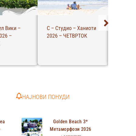
отико –
Апартман
Апартма
6 – СРЕДА
Филоксенија –
Пефкохо
Пефкохори 2026 –
НЕДЕЛА
НЕДЕЛА
НАЈНОВИ ПОНУДИ
Неа
Golden Beach 3*
–
Метаморфози 2026