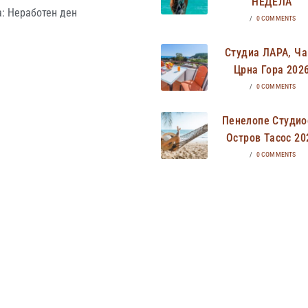
НЕДЕЛА
: Неработен ден
/
0 COMMENTS
Студиа ЛАРА, Ча
Црна Гора 202
/
0 COMMENTS
Пенелопе Студио
Остров Тасос 20
/
0 COMMENTS