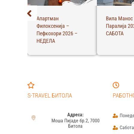
о –
Апартман
Вила Манос
 СРЕДА
Филоксенија –
Паралија 20
Пефкохори 2026 –
САБОТА
НЕДЕЛА
S-TRAVEL БИТОЛА
РАБОТН
Адреса:
Понеде
Моша Пијаде бр.2, 7000
Битола
Сабота: