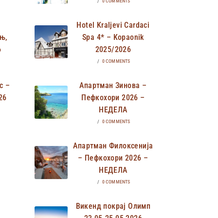
/
0 COMMENTS
Hotel Kraljevi Cardaci
њ,
Spa 4* – Kopaonik
6
2025/2026
/
0 COMMENTS
с –
Апартман Зинова –
26
Пефкохори 2026 –
НЕДЕЛА
/
0 COMMENTS
Апартман Филоксенија
– Пефкохори 2026 –
НЕДЕЛА
/
0 COMMENTS
Викенд покрај Олимп