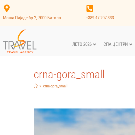
Моша Пијаде бр.2, 7000 Битола
+389 47 207 333
ЛЕТО 2026
СПА ЦЕНТРИ
crna-gora_small
>
crna-gora_small