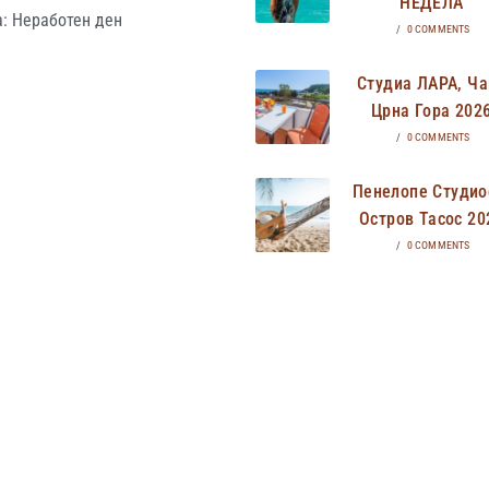
НЕДЕЛА
: Неработен ден
/
0 COMMENTS
Студиа ЛАРА, Ча
Црна Гора 202
/
0 COMMENTS
Пенелопе Студио
Остров Тасос 20
/
0 COMMENTS