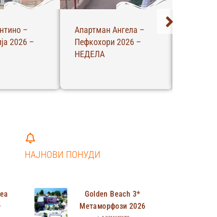
нтино –
Апартман Ангела –
Вила Ме
ја 2026 –
Пефкохори 2026 –
Полихро
НЕДЕЛА
ЧЕТВРТ
НАЈНОВИ ПОНУДИ
Неа
Golden Beach 3*
–
Метаморфози 2026