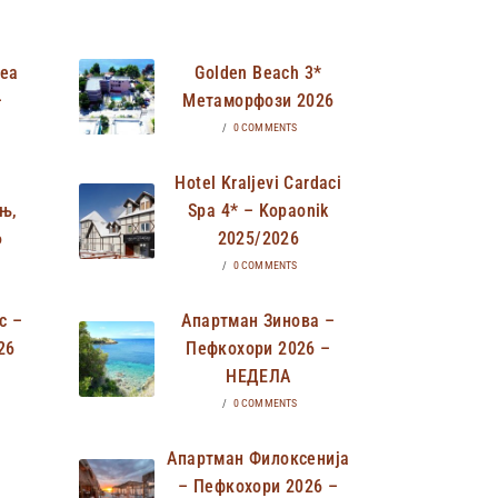
Неа
Golden Beach 3*
–
Метаморфози 2026
/
0 COMMENTS
Hotel Kraljevi Cardaci
њ,
Spa 4* – Kopaonik
6
2025/2026
/
0 COMMENTS
с –
Апартман Зинова –
26
Пефкохори 2026 –
НЕДЕЛА
/
0 COMMENTS
Апартман Филоксенија
– Пефкохори 2026 –