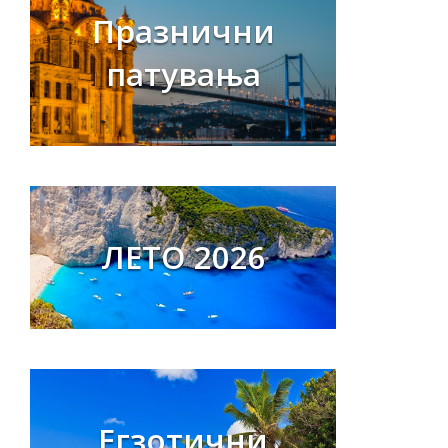
Празнични
патувања
ЛЕТО 2026
Егзотични