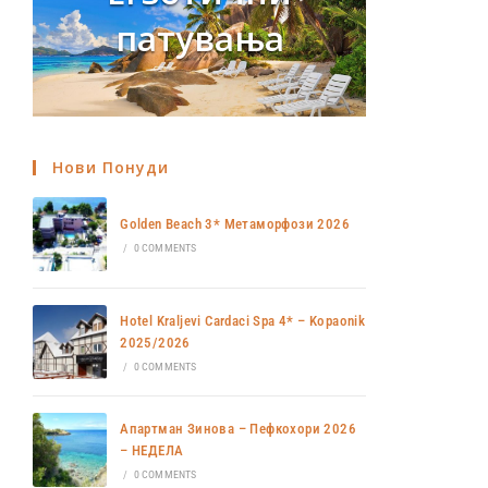
патувања
Нови Понуди
Golden Beach 3* Метаморфози 2026
/
0 COMMENTS
Hotel Kraljevi Cardaci Spa 4* – Kopaonik
2025/2026
/
0 COMMENTS
Апартман Зинова – Пефкохори 2026
– НЕДЕЛА
/
0 COMMENTS