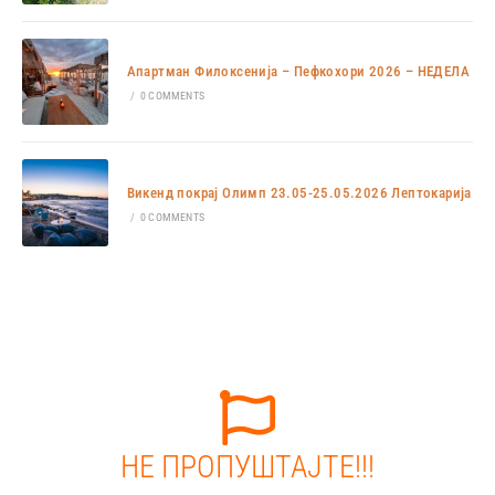
Апартман Филоксенија – Пефкохори 2026 – НЕДЕЛА
/
0 COMMENTS
Викенд покрај Олимп 23.05-25.05.2026 Лептокарија
/
0 COMMENTS
НЕ ПРОПУШТАЈТЕ!!!