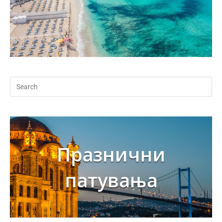
Празнични
патувања