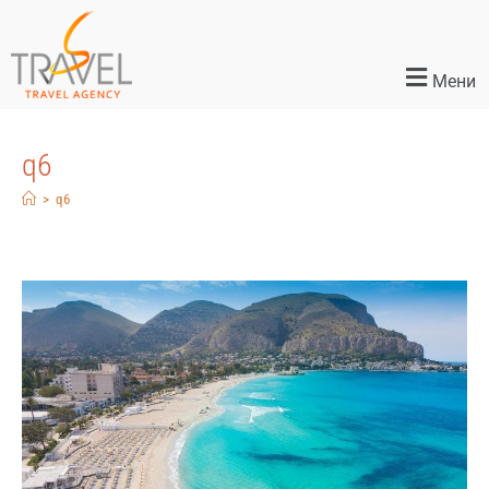
Мени
q6
>
q6