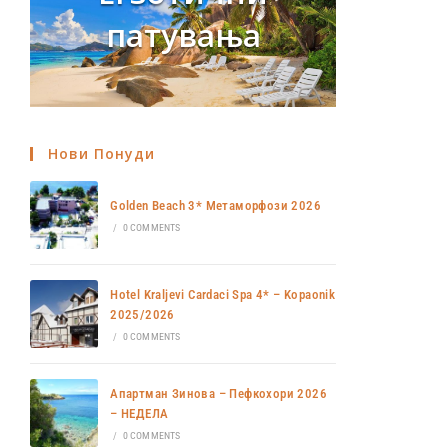
патувања
Нови Понуди
Golden Beach 3* Метаморфози 2026
/
0 COMMENTS
Hotel Kraljevi Cardaci Spa 4* – Kopaonik
2025/2026
/
0 COMMENTS
Апартман Зинова – Пефкохори 2026
– НЕДЕЛА
/
0 COMMENTS