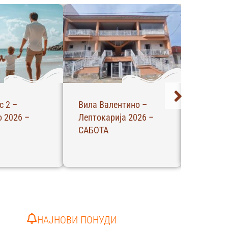
Хотел Ексотико –
АБ – Апартман –
Парга 2026 – СРЕДА
Ханиоти 2026 –
Четврток
НАЈНОВИ ПОНУДИ