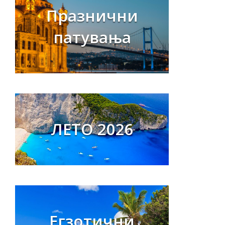
Празнични
патувања
ЛЕТО 2026
Егзотични