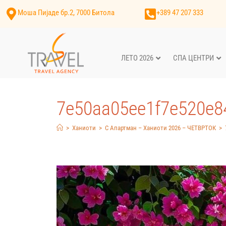
Моша Пијаде бр.2, 7000 Битола
+389 47 207 333
ЛЕТО 2026
СПА ЦЕНТРИ
7e50aa05ee1f7e520e8
>
Ханиоти
>
С Апартман – Ханиоти 2026 – ЧЕТВРТОК
>