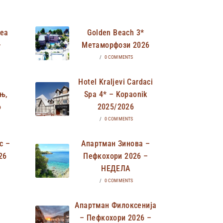
Неа
Golden Beach 3*
–
Метаморфози 2026
/
0 COMMENTS
Hotel Kraljevi Cardaci
њ,
Spa 4* – Kopaonik
6
2025/2026
/
0 COMMENTS
с –
Апартман Зинова –
26
Пефкохори 2026 –
НЕДЕЛА
/
0 COMMENTS
Апартман Филоксенија
– Пефкохори 2026 –