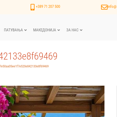
+389 71 207 500
info@
ПАТУВАЊА
МАКЕДОНИЈА
ЗА НАС
42133e8f69469
7e50aa05ee1f7e520e842133e8f69469