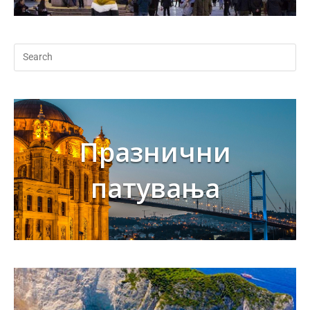
Празнични
патувања