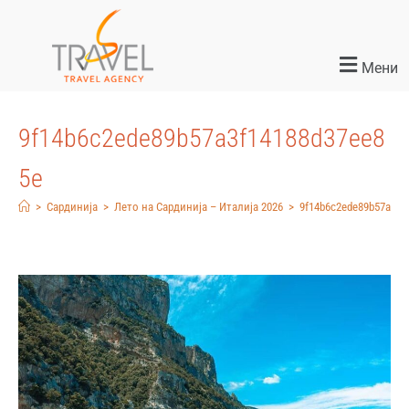
Мени
9f14b6c2ede89b57a3f14188d37ee8
5e
>
Сардинија
>
Лето на Сардинија – Италија 2026
>
9f14b6c2ede89b57a3f1