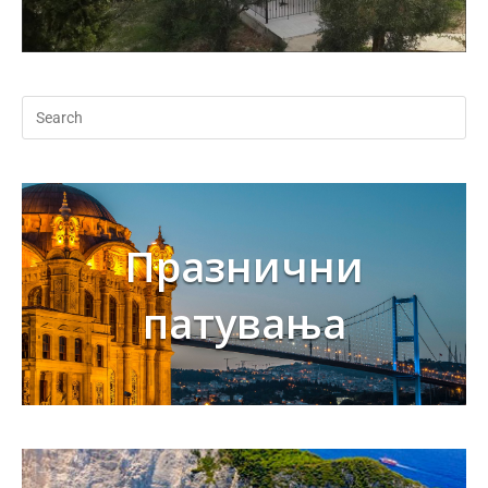
Празнични
патувања