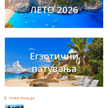
ЛЕТО 2026
Егзотични
патувања
Нови Понуди