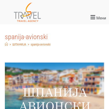
Мени
spanija-avionski
>
ШПАНИЈА
>
spanija-avionski