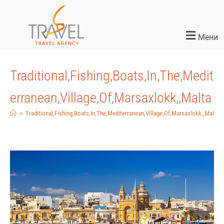
Мени
Traditional,Fishing,Boats,In,The,Medit
erranean,Village,Of,Marsaxlokk,,Malta
>
Traditional,Fishing,Boats,In,The,Mediterranean,Village,Of,Marsaxlokk,,Malta