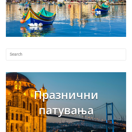
Празнични
патувања