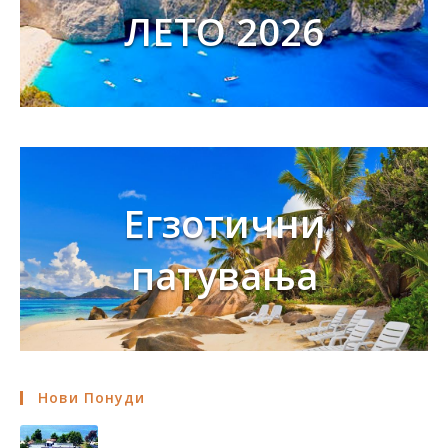
ЛЕТО 2026
Егзотични
патувања
Нови Понуди