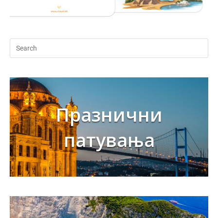
Празнични
патувања