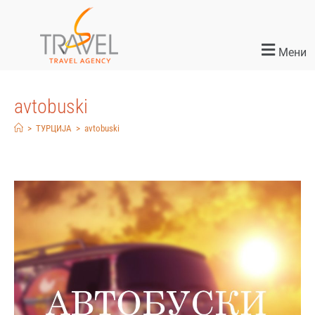
Мени
avtobuski
>
ТУРЦИЈА
>
avtobuski