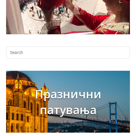
Празнични
патувања