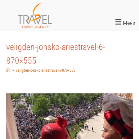
Мени
veligden-jonsko-ariestravel-6-
870×555
>
veligden-jonsko-ariestravel-6-870×555