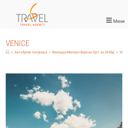
Мени
VENICE
>
Автобуски патувања
>
Венеција-Милано-Верона-Трст за 24 Мај
>
VENI