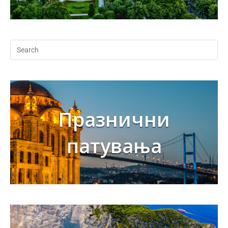
Празнични
патувања