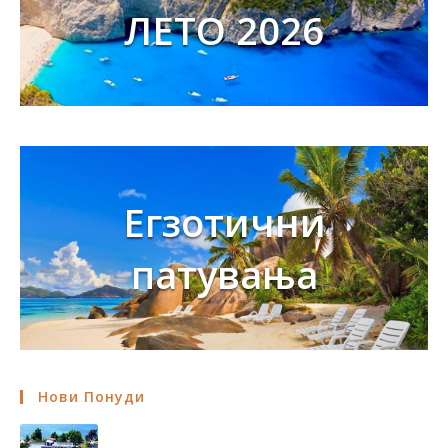
ЛЕТО 2026
Егзотични
патувања
Нови Понуди