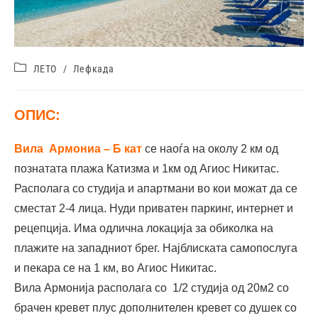
ЛЕТО
/
Лефкада
ОПИС:
Вила Армониа – Б кат
се наоѓа на околу 2 км од
познатата плажа Катизма и 1км од Агиос Никитас.
Располага со студија и апартмани во кои можат да се
сместат 2-4 лица. Нуди приватен паркинг, интернет и
рецепција. Има одлична локација за обиколка на
плажите на западниот брег. Најблиската самопослуга
и пекара се на 1 км, во Агиос Никитас.
Вила Армонија располага со 1/2 студија од 20м2 со
брачен кревет плус дополнителен кревет со душек со