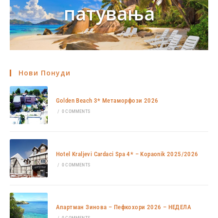
патувања
Нови Понуди
Golden Beach 3* Метаморфози 2026
/
0 COMMENTS
Hotel Kraljevi Cardaci Spa 4* – Kopaonik 2025/2026
/
0 COMMENTS
Апартман Зинова – Пефкохори 2026 – НЕДЕЛА
/
0 COMMENTS