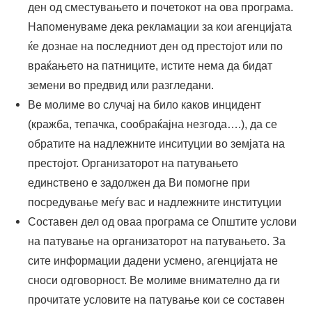
ден од сместувањето и почетокот на ова програма.
Напоменуваме дека рекламации за кои агенцијата
ќе дознае на последниот ден од престојот или по
враќањето на патниците, истите нема да бидат
земени во предвид или разгледани.
Ве молиме во случај на било каков инцидент
(кражба, тепачка, сообраќајна незгода….), да се
обратите на надлежните инситуции во земјата на
престојот. Организаторот на патувањето
единствено е задолжен да Ви помогне при
посредување меѓу вас и надлежните институции
Составен дел од оваа програма се Општите услови
на патување на организаторот на патувањето. За
сите информации дадени усмено, агенцијата не
сноси одговорност. Ве молиме внимателно да ги
прочитате условите на патување кои се составен