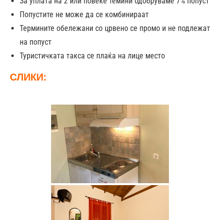
За уплата на 2 или повеќе темини одобруваме 7% попуст
Попустите не може да се комбинираат
Термините обележани со црвено се промо и не подлежат
на попуст
Туристичката такса се плаќа на лице место
СЛИКИ: