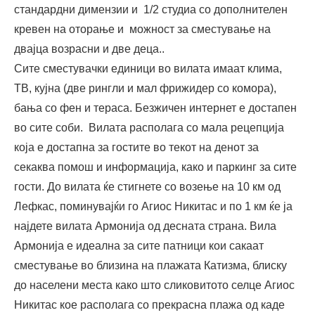
стандардни димензии и 1/2 студиа со дополнителен
кревен на оторање и можност за сместување на
двајца возрасни и две деца..
Сите сместувачки единици во вилата имаат клима,
ТВ, кујна (две рингли и мал фрижидер со комора),
бања со фен и тераса. Безжичен интернет е достапен
во сите соби. Вилата располага со мала рецепција
која е достапна за гостите во текот на денот за
секаква помош и информација, како и паркинг за сите
гости. До вилата ќе стигнете со возење на 10 км од
Лефкас, поминувајќи го Агиос Никитас и по 1 км ќе ја
најдете вилата Армонија од десната страна. Вила
Армонија е идеална за сите патници кои сакаат
сместување во близина на плажата Катизма, блиску
до населени места како што сликовитото селце Агиос
Никитас кое располага со прекрасна плажа од каде