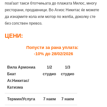
поаѓаат такси бтотчињата до плажата Милос, многу
ресторани, продавници. Во Агиос Никитас ќе можете
да изнајмите кола или мотор по желба, доколку сте
без сопствен превоз.
ЦЕНИ:
Попусти за рана уплата:
-10% до 28/02/2026
Вила Армониа
1/2
1/3
1/4
Напо
Бкат
студио
студио
студио
Аг.Никитас/
Катизма
Термин/Услуга
7 наем
7 наем
7 наем