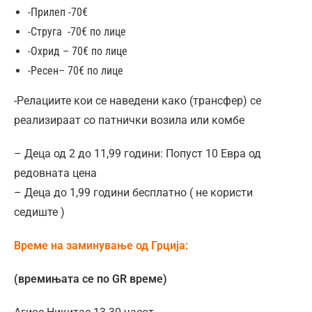
-Прилеп -70€
-Струга -70€ по лице
-Охрид – 70€ по лице
-Ресен– 70€ по лице
-Релациите кои се наведени како (трансфер) се
реализираат со патнички возила или комбe
– Деца од 2 до 11,99 години: Попуст 10 Евра од
редовната цена
– Деца до 1,99 години бесплатно ( не користи
седиште )
Време на заминување од Грција:
(времињата се по GR време)