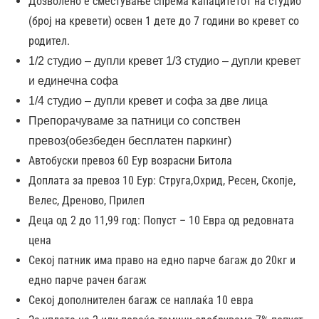
Дозволено е сместување спрема капацитетот на студио
29.07-05.08.2026
499
549
599
(број на кревети) освен 1 дете до 7 години во кревет со
родител.
05.08.-12.08.2026
499
549
599
1/2 студио – дупли кревет 1/3 студио – дупли кревет
12.08-19.08.2026
499
549
599
и единечна софа
1/4 студио – дупли кревет и софа за две лица
19.08-26.08.2026
459
529
549
Препорачуваме за патници со сопствен
превоз(обезбеден бесплатен паркинг)
26.08.-02.09.2026
379
439
459
Автобуски превоз 60 Еур возрасни Битола
Доплата за превоз 10 Еур: Струга,Oхрид, Ресен, Скопје,
02.09.-09.09.2026
299
319
339
Велес, Дреново, Прилеп
09.09.-16.09.2026
239
259
279
пр
Деца од 2 до 11,99 год: Попуст – 10 Евра од редовната
цена
16.09-23.09.2026
189
199
229
пр
Секој патник има право на едно парче багаж до 20кг и
едно парче рачен багаж
23.09.-30.09.2026
149
169
189
пр
Секој дополнителен багаж се наплаќа 10 евра