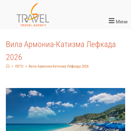
Мени
Вила Армониа-Катизма Лефкада
2026
>
ЛЕТО
>
Вила Армониа-Катизма Лефкада 2026