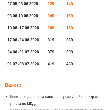
27.05-03.06.2026
129
149
169
пр
03.06-10.06.2026
149
169
189
пр
10.06.-17.06.2026
169
189
209
пр
17.06.-24.06.2026
319
339
359
24.06.-01.07.2026
379
399
419
01.07.-08.07.2026
419
439
479
08.07.-15.07.2026
459
479
499
Важно
15.07.-22.07.2026
499
549
599
Цените се дадени за наем на студио 7 ноќи во Еур за
22.07-29.07.2026
499
549
599
уплата во МКД.