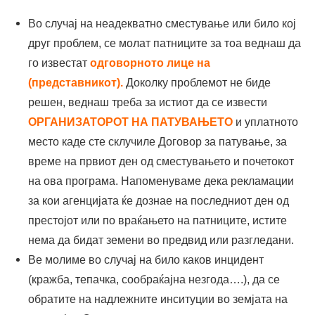
Во случај на неадекватно сместување или било кој
друг проблем, се молат патниците за тоа веднаш да
го известат
одговорното лице на
(представникот).
Доколку проблемот не биде
решен, веднаш треба за истиот да се извести
ОРГАНИЗАТОРОТ НА ПАТУВАЊЕТО
и уплатното
место каде сте склучиле Договор за патување, за
време на првиот ден од сместувањето и почетокот
на ова програма. Напоменуваме дека рекламации
за кои агенцијата ќе дознае на последниот ден од
престојот или по враќањето на патниците, истите
нема да бидат земени во предвид или разгледани.
Ве молиме во случај на било каков инцидент
(кражба, тепачка, сообраќајна незгода….), да се
обратите на надлежните инситуции во земјата на