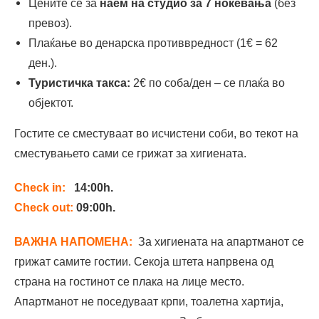
Цените се за
наем на студио за 7 ноќевања
(без
превоз).
Плаќање во денарска противвредност (1€ = 62
ден.).
Туристичка такса:
2€ по соба/ден – се плаќа во
објектот.
Гостите се сместуваат во исчистени соби, во текот на
сместувањето сами се грижат за хигиената.
Check in:
14:00h.
Check out:
09:00h.
ВАЖНA НАПОМЕНА:
За хигиената на апартманот се
грижат самите гостии. Секоја штета напрвена од
страна на гостинот се плака на лице место.
Апартманот не поседуваат крпи, тоалетна хартија,