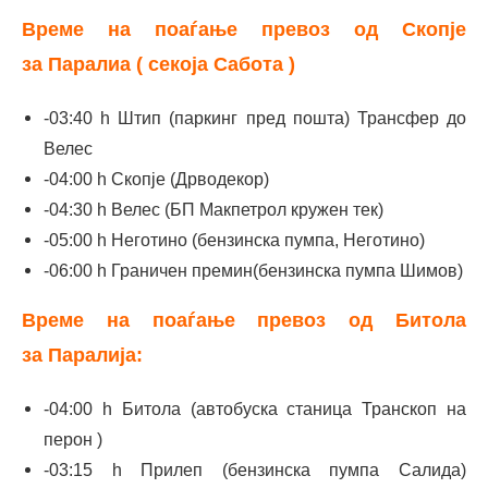
Време на поаѓање превоз од Скопје
за Паралиа ( секоја Сабота )
-03:40 h Штип (паркинг пред пошта) Трансфер до
Велес
-04:00 h Скопје (Дрводекор)
-04:30 h Велес (БП Макпетрол кружен тек)
-05:00 h Неготино (бензинска пумпа, Неготино)
-06:00 h Граничен премин(бензинска пумпа Шимов)
Време на поаѓање превоз од Битола
за Паралија:
-04:00 h Битола (автобуска станица Транскоп на
перон )
-03:15 h Прилеп (бензинска пумпа Салида)