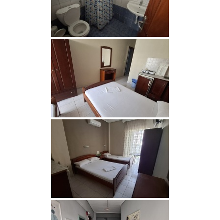
29.08-
7
289
05.09.2026
05.09-
7
259
12.09.2026
12.09-
7
199
Промо
19.09.2026
цени
19.09-
7
149
Промо
26.09.2026
цени