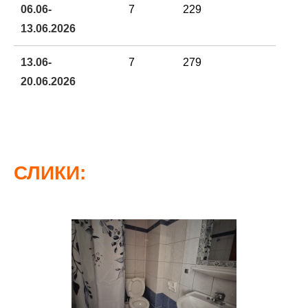
06.06-
7
229
13.06.2026
13.06-
7
279
20.06.2026
20.06-
7
329
27.06.2026
СЛИКИ:
27.06-
7
359
04.07.2026
04.07-
7
379
11.07.2026
11.07-
7
379
18.07.2026