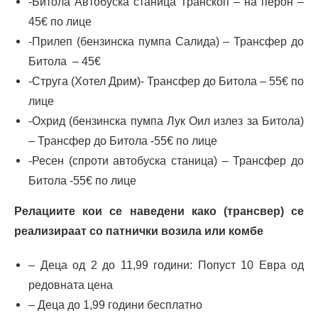
-Битола Автобуска станица Транскоп – на перон –
45€ по лице
-Прилеп (бензинска пумпа Салида) – Трансфер до
Битола – 45€
-Струга (Хотел Дрим)- Трансфер до Битола – 55€ по
лице
-Охрид (бензинска пумпа Лук Оил излез за Битола)
– Трансфер до Битола -55€ по лице
-Ресен (спроти автобуска станица) – Трансфер до
Битола -55€ по лице
Релациите кои се наведени како (трансвер) се
реализираат со патнички возила или комбe
– Деца од 2 до 11,99 години: Попуст 10 Евра од
редовната цена
– Деца до 1,99 години бесплатно