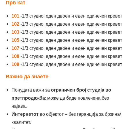
Прв кат
101
-1/3 студио: еден двоен и еден единечен кревет
102
-1/3 студио: еден двоен и еден единечен кревет
103
-1/3 студио: еден двоен и еден единечен кревет
105
-1/3 студио: еден двоен и еден единечен кревет
107
-1/3 студио: еден двоен и еден единечен кревет
108
-1/3 студио: еден двоен и еден единечен кревет
109
-1/3 студио: еден двоен и еден единечен кревет
Важно да знаете
Понудата важи за
ограничен број студија во
претпродажба
; може да биде повлечена без
најава.
Интернетот
во објектот – без гаранција за брзина/
квалитет.