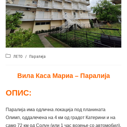
ЛЕТО
/
Паралија
Вила Каса Мариа – Парали
ј
а
ОПИС:
Паралија има одлична локација под планината
Олимп, оддалечена на 4 км од градот Катерини и на
само 72 км од Солун (или 1 час возење со автомобил),