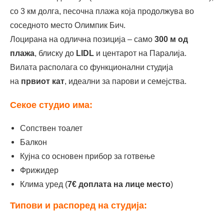
со 3 км долга, песочна плажа која продолжува во
соседнотo место Олимпик Бич.
Лоцирана на одлична позиција – само
300 м од
плажа
, блиску до
LIDL
и центарот на Паралија.
Вилата располага со функционални студија
на
првиот
кат
, идеални за парови и семејства.
Секое студио има:
Сопствен тоалет
Балкон
Кујна со основен прибор за готвење
Фрижидер
Клима уред (
7€ доплата на лице место
)
Типови и распоред на студија: