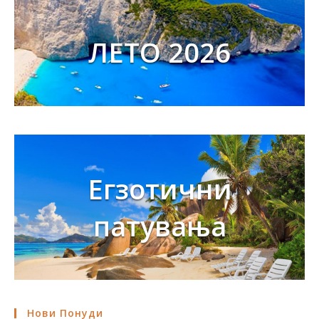
ЛЕТО 2026
Егзотични
патувања
Нови Понуди