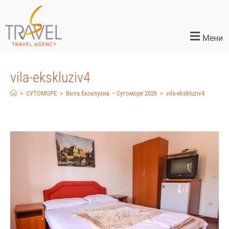
Мени
vila-ekskluziv4
>
СУТОМОРЕ
>
Вила Ексклузив – Сутоморе 2026
>
vila-ekskluziv4