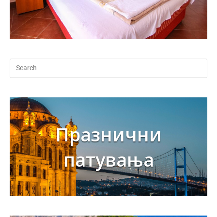
Празнични
патувања