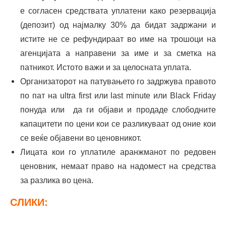
е согласен средствата уплатени како резервација
(депозит) од најмалку 30% да бидат задржани и
истите не се рефундираат во име на трошоци на
агенцијата а направени за име и за сметка на
патникот. Истото важи и за целосната уплата.
Организаторот на патувањето го задржува правото
по пат на ultra first или last minute или Black Friday
понуда или да ги објави и продаде слободните
капацитети по цени кои се разликуваат од оние кои
се веќе објавени во ценовникот.
Лицата кои го уплатиле аранжманот по редовен
ценовник, немаат право на надомест на средства
за разлика во цена.
СЛИКИ: