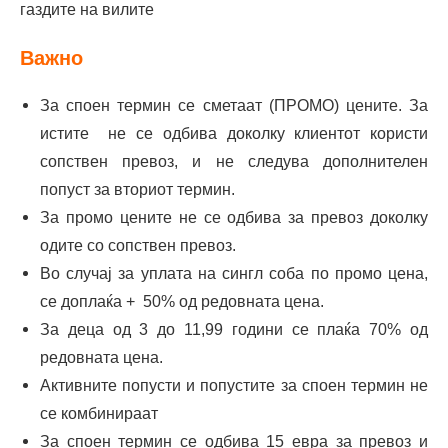
24.09.2026-
190e
газдите на вилите
01.10.2026
Важно
За споен термин се сметaат (ПРОМО) цените. За
истите не се одбива доколку клиентот користи
сопствен превоз, и не следува дополнителен
попуст за вториот термин.
За промо цените не се одбива за превоз доколку
одите со сопствен превоз.
Во случај за уплата на сингл соба по промо цена,
се доплаќа + 50% од редовната цена.
За деца од 3 до 11,99 години се плаќа 70% од
редовната цена.
Активните попусти и попустите за споен термин не
се комбинираат
За споен термин се одбива 15 евра за превоз и