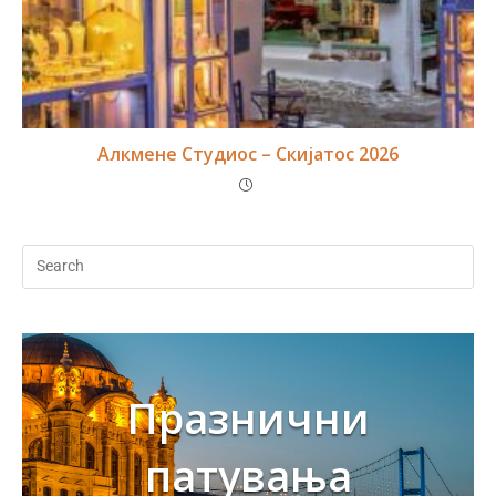
Алкмене Студиос – Скијатос 2026
Празнични
патувања