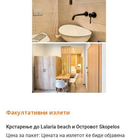
Факултативни излети
Kрстарење до Lalaria beach и Островот Skopelos
Цена за пакет: Ценaта на излетот ќе биде објавена