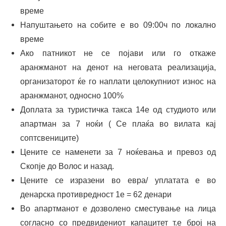
време
Напуштањето на собите е во 09:00ч по локално
време
Ако патникот не се појави или го откаже
аранжманот на денот на неговата реализација,
организаторот ќе го наплати целокупниот износ на
аранжманот, односно 100%
Доплата за туристичка такса 14е од студиото или
апартман за 7 ноќи ( Се плаќа во вилата кај
соптсвениците)
Цените се наменети за 7 ноќевања и превоз од
Скопје до Волос и назад.
Цените се изразени во евра/ уплатата е во
денарска противредност 1е = 62 денари
Во апартманот е дозволено сместување на лица
согласно со предвидениот капацитет т.е број на