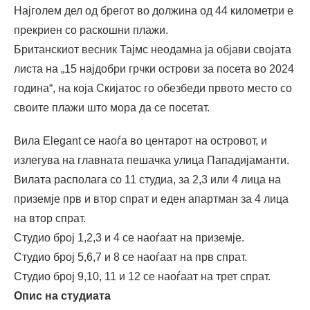
Најголем дел од брегот во должина од 44 километри е
прекриен со раскошни плажи.
Британскиот весник Тајмс неодамна ја објави својата
листа на „15 најдобри грчки острови за посета во 2024
година“, на која Скијатос го обезбеди првото место со
своите плажи што мора да се посетат.
Вила Elegant се наоѓа во центарот на островот, и
излегува на главната пешачка улица Пападијаманти.
Вилата располага со 11 студиа, за 2,3 или 4 лица на
приземје прв и втор спрат и еден апартман за 4 лица
на втор спрат.
Студио број 1,2,3 и 4 се наоѓаат на приземје.
Студио број 5,6,7 и 8 се наоѓаат на прв спрат.
Студио број 9,10, 11 и 12 се наоѓаат на трет спрат.
Опис на студиата