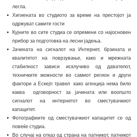
легла.
Хигиената во студиото за време на престојот ја
одржуват самите гости
Кујните во сите студиа се опремени со најосновен
прибор за подготовка на лесни јадења.
Јачината на сигналот на Интернет, брзината и
квалитетот на поврзување, како и мрежната
стабилност зависи исклучиво од давателот,
техничките можности во самиот регион и други
фактори а Ескејп травел како агенција нема било
каква одговорност за јачината или воопшто
сигналот на интернетот во сместувачкиот
капацитет.
Фотографиите од сместувачкиот капацитет се од
повеќе студиa.
Во случај на отказ од страна на патникот, патникот