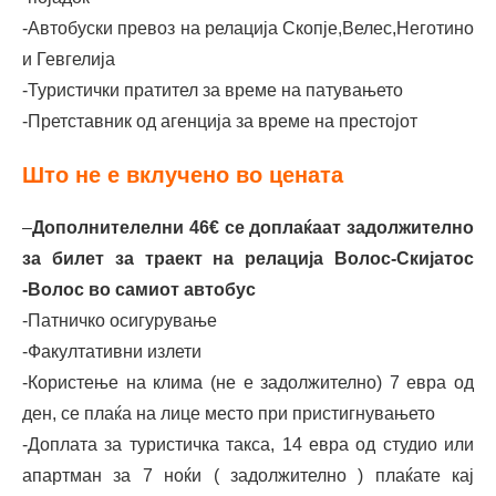
20.08.2026
-Автобуски превоз на релација Скопје,Велес,Неготино
и Гевгелија
20.08.2026-
400e
-Туристички пратител за време на патувањето
27.08.2026
-Претставник од агенција за време на престојот
27.08.2026-
330е
Што не е вклучено во цената
03.09.2026
–
Дополнителeлни 46€ се доплаќаат задолжително
03.09.2026-
260e
за билет за траект на релација Волос-Скијатос
10.09.2026
-Волос во самиот автобус
-Патничко осигурување
10.09.2026-
200e
-Факултативни излети
17.09.2026
-Користење на клима (не е задолжително) 7 евра од
17.09.2026-
190e
ден, се плаќа на лице место при пристигнувањето
24.09.2026
-Доплата за туристичка такса, 14 евра од студио или
апартман за 7 ноќи ( задолжително ) плаќате кај