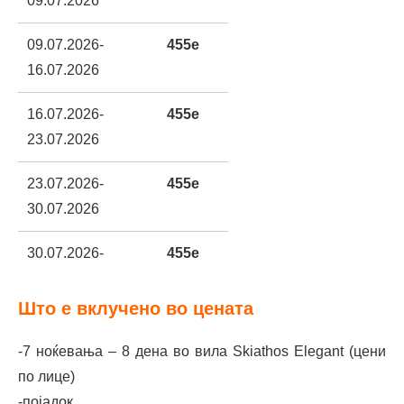
09.07.2026
09.07.2026-
455e
16.07.2026
16.07.2026-
455e
23.07.2026
23.
07.2026-
455e
30.07.2026
30.07.2026-
455e
06.08.2026
Што е вклучено во цената
06.08.2026-
455e
13.08.2026
-7 ноќевања – 8 дена во вила Skiathos Elegant (цени
по лице)
13.08.2026-
455e
-појадок