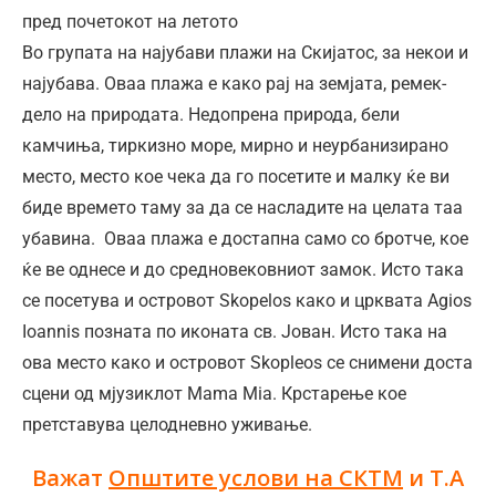
пред почетокот на летото
Во групата на најубави плажи на Скијатос, за некои и
најубава. Оваа плажа е како рај на земјата, ремек-
дело на природата. Недопрена природа, бели
камчиња, тиркизно море, мирно и неурбанизирано
место, место кое чека да го посетите и малку ќе ви
биде времето таму за да се насладите на целата таа
убавина. Оваа плажа е достапна само со бротче, кое
ќе ве однесе и до средновековниот замок. Исто така
се посетува и островот Skopelos како и црквата Agios
Ioannis позната по иконата св. Јован. Исто така на
ова место како и островот Skopleos се снимени доста
сцени од мјузиклот Mama Mia. Крстарење кое
претставува целодневно уживање.
Важат
Општите услови на СКТМ
и Т.А