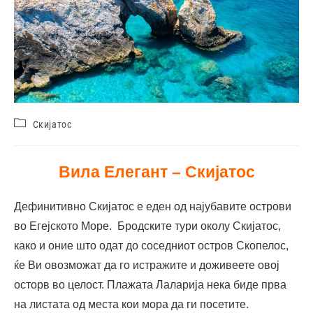
Скијатос
Вила Елегант – Скијатос
Дефинитивно Скијатос е еден од најубавите острови
во Егејското Море. Бродските тури околу Скијатос,
како и оние што одат до соседниот остров Скопелос,
ќе Ви овозможат да го истражите и доживеете овој
осторв во целост. Плажата Лаларија нека биде прва
на листата од места кои мора да ги посетите.