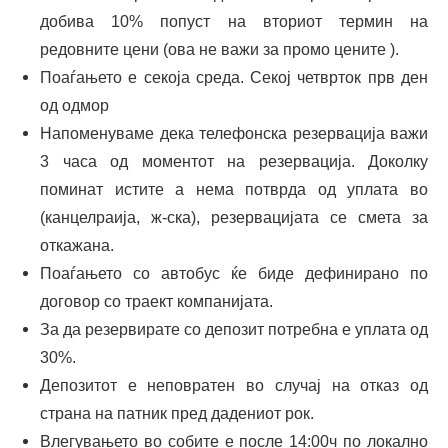
добива 10% попуст на вториот термин на
редовните цени (ова не важи за промо цените ).
Поаѓањето е секоја среда. Секој четврток прв ден
од одмор
Напоменуваме дека телефонска резервација важи
3 часа од моментот на резервација. Доколку
поминат истите а нема потврда од уплата во
(канцелраија, ж-ска), резервацијата се смета за
откажана.
Поаѓањето со автобус ќе биде дефинирано по
договор со траект компанијата.
За да резервирате со депозит потребна е уплата од
30%.
Депозитот е неповратен во случај на отказ од
страна на патник пред дадениот рок.
Влегувањето во собите е после 14:00ч по локално