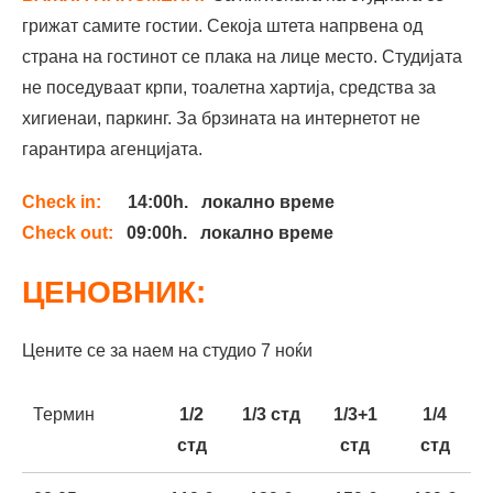
грижат самите гостии. Секоја штета напрвена од
страна на гостинот се плака на лице место. Студијата
не поседуваат крпи, тоалетна хартија, средства за
хигиенаи, паркинг. За брзината на интернетот не
гарантира агенцијата.
Check in:
14:00h.
локално време
Check out:
09:00h. локално време
ЦЕНОВНИК:
Цените се за наем на студио 7 ноќи
Термин
1/2
1/3 стд
1/3+1
1/4
стд
стд
стд