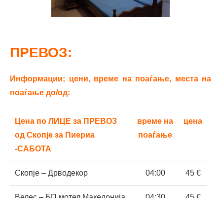
ПРЕВОЗ
:
Информации; цени, време на поаѓање, места на
поаѓање до/од:
Цена по ЛИЦЕ за ПРЕВОЗ
време на
цена
од Скопје за Пиериа
поаѓање
-САБОТА
Скопје – Дрводекор
04:00
45 €
Велес – БП мотел Македонија
04:30
45 €