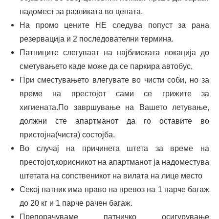
надомест за разликата во цената.
На промо цените НЕ следува попуст за рана
резервација и 2 последователни термина.
Патниците слегуваат на најблиската локација до
сметувањето каде може да се паркира автобус,
При сместувањето влегувате во чисти соби, но за
време на престојот сами се грижите за
хигиената.По завршување на Вашето летување,
должни сте апартманот да го оставите во
пристојна(чиста) состојба.
Во случај на причинета штета за време на
престојот,корисникот на апартманот ја надоместува
штетата на сопственикот на вилата на лице место
Секој патник има право на превоз на 1 парче багаж
до 20 кг и 1 парче рачен багаж.
Препорачуваме патничко осигурување