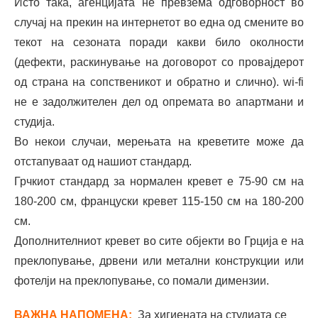
Исто така, агенцијата не превзема одговорност во
случај на прекин на интернетот во една од смените во
текот на сезоната поради какви било околности
(дефекти, раскинување на договорот со провајдерот
од страна на сопственикот и обратно и слично). wi-fi
не е задолжителен дел од опремата во апартмани и
студија.
Во некои случаи, мерењата на креветите може да
отстапуваат од нашиот стандард.
Грчкиот стандард за нормален кревет е 75-90 см на
180-200 см, француски кревет 115-150 см на 180-200
см.
Дополнителниот кревет во сите објекти во Грција е на
преклопување, дрвени или метални конструкции или
фотелји на преклопување, со помали димензии.
ВАЖНA НАПОМЕНА:
За хигиената на студиата се