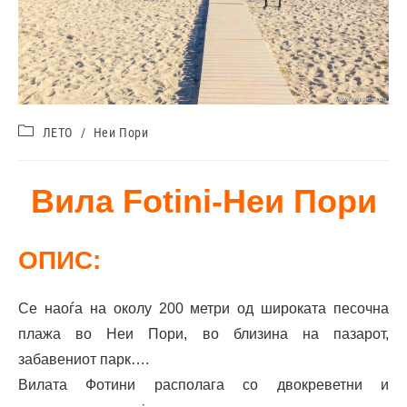
ЛЕТО
/
Неи Пори
Вила Fotini-Неи Пори
ОПИС:
Се наоѓа на околу 200 метри од широката песочна
плажа во Неи Пори, во близина на пазарот,
забавениот парк….
Вилата Фотини располага со двокреветни и