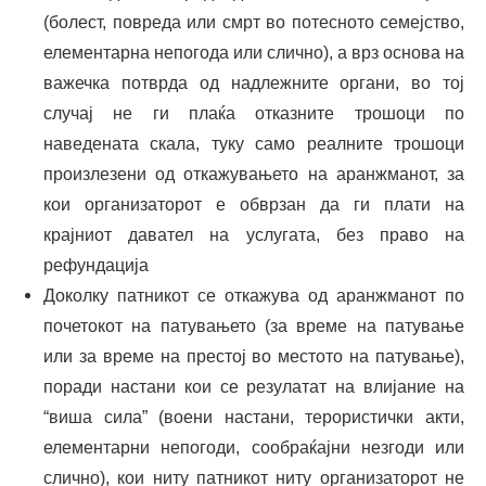
(болест, повреда или смрт во потесното семејство,
елементарна непогода или слично), а врз основа на
важечка потврда од надлежните органи, во тој
случај не ги плаќа отказните трошоци по
наведената скала, туку само реалните трошоци
произлезени од откажувањето на аранжманот, за
кои организаторот е обврзан да ги плати на
крајниот давател на услугата, без право на
рефундација
Доколку патникот се откажува од аранжманот по
почетокот на патувањето (за време на патување
или за време на престој во местото на патување),
поради настани кои се резулатат на влијание на
“виша сила” (воени настани, терористички акти,
елементарни непогоди, сообраќајни незгоди или
слично), кои ниту патникот ниту организаторот не