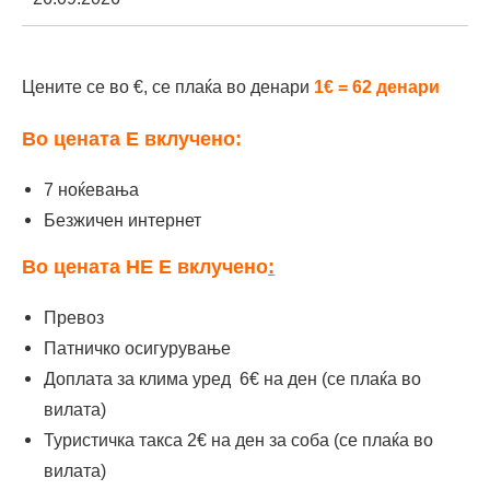
Цените се во €, се плаќа во денари
1€ = 62 денари
Во цената Е вклучено:
7 ноќевања
Безжичен интернет
Во цената НЕ Е вклучено
:
Превоз
Патничко осигурување
Доплата за клима уред 6€ на ден (се плаќа во
вилата)
Туристичка такса 2€ на ден за соба (се плаќа во
вилата)