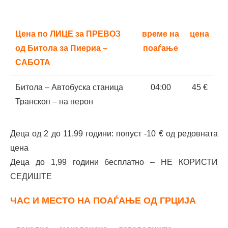
Штип – паркинг пред пошта,
03:40
60 €
трансфер до Велес
Цена по ЛИЦЕ за ПРЕВОЗ
време на
цена
Неготино – бензинска,
05:00
45 €
од Битола за Пиериа –
поаѓање
Неготино
САБОТА
Граничен премин – бензинска
06:00
45 €
Битола – Автобуска станица
04:00
45 €
Шимов
Транскоп – на перон
Прилеп – БП Селида,
03:15
45 €
Деца од 2 до 11,99 години: попуст -10 € од редовната
трансфер до Битола
цена
Деца до 1,99 години бесплатно – НЕ КОРИСТИ
Струга – Хотел Дрим,
02:15
55 €
СЕДИШТЕ
трансфер до Битола
ЧАС И МЕСТО НА ПОАЃАЊЕ ОД ГРЦИЈА
Охрид – БП Лук Оил излез кон
02:30
55 €
Битола, трансфер до Битола