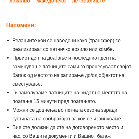
локално
македонско
летовалиште
(грчко)
време
Ресен – спроти автобуска
03:15
55 €
време
станица, трансфер до Битола
Напомени:
14:00
13:00
Лептокарија
Релациите кои се наведени како (трансфер) се
реализираат со патничко возило или комбе.
Првиот ден на доаѓање и последниот ден на
заминување патниците сами го пренесуваат својот
багаж од местото на запирање до/од објектот на
сместување.
Ги замолуваме патниците на бидат на местата на
поаѓање 15 минути пред поаѓањето.
Можни се доцнења во летната сезона заради
густината на сообраќајот за кои се извинуваме.
Вие сте должни да сте на договореното место и
час, со Вашите документи и Вашиот багаж