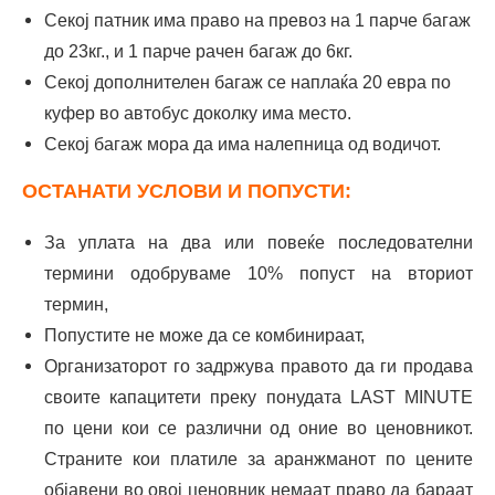
Секој патник има право на превоз на 1 парче багаж
до 23кг., и 1 парче рачен багаж до 6кг.
Секој дополнителен багаж се наплаќа 20 евра по
куфер во автобус доколку има место.
Секој багаж мора да има налепница од водичот.
ОСТАНАТИ УСЛОВИ И ПОПУСТИ:
За уплата на два или повеќе последователни
термини одобруваме 10% попуст на вториот
термин,
Попустите не може да се комбинираат,
Организаторот го задржува правото да ги продава
своите капацитети преку понудата LAST MINUTE
по цени кои се различни од оние во ценовникот.
Страните кои платиле за аранжманот по цените
објавени во овој ценовник немаат право да бараат