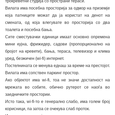
трокреветни студија со пространи тераси.
Вилата има посебна просторија за одмор на приземје
која патниците можат да ја користат на денот на
смената, од која влегувате во просторија со два
тоалета и посебна бања.
Сите сместувачки единици имаат основно опремена
мини кујна, фрижидер, садови (пропорционално на
бројот на кревети), бања, тераса, телевизор и клима
уред, безжичен (wi-fi) интернет.
Постелнината се менува еднаш за време на престојот.
Вилата има сопствен паркинг простор.
Ако објектот има wi-fi, тоа не значи достапност на
мрежата во собите, обично рутерот се наоѓа во
заедничките простории.
Исто така, wi-fi-то е генерално слабо, има голем број
корисници, па затоа се очекува слаб проток.