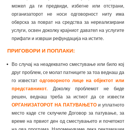
можел да ги предвиди, избегне или отстрани,
организаторот не носи одговорност ниту има
обврска за поврат на средства за нереализирани
услуги, освен доколку крајниот давател на услугите
прифати и изврши рефундација на истите.
ПРИГОВОРИ И ПОПЛАКИ:
Во случај на неадекватно сместување или било кој
друг проблем, се молат патниците за тоа веднаш да
го известат
одговорното лице на објектот или
представникот.
Доколку проблемот не биде
решен, веднаш треба за истиот да се извести
ОРГАНИЗАТОРОТ НА ПАТУВАЊЕТО
и уплатното
место каде сте склучиле Договор за патување, за
време на првиот ден од сместувањето и почетокот
на ова програма. Напоменуваме дека рекламации