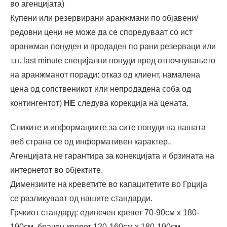
во агенцијата)
Купени или резервирани аранжмани по објавени/
редовни цени не може да се споредуваат со ист
аранжман понуден и продаден по рани резерваци или
т.н. last minute специјални понуди пред отпочнувањето
на аранжманот поради: отказ од клиент, намалена
цена од сопственикот или непродадена соба од
контингентот)
НЕ
следува корекција на цената.
Сликите и информациите за сите понуди на нашата
веб страна се од информативен карактер..
Агенцијата не гарантира за конекцијата и брзината на
интернетот во објектите.
Димензиите на креветите во капацитетите во Грција
се разликуваат од нашите стандарди.
Грчкиот стандард: единечен кревет 70-90см x 180-
190см, брачен кревет 120-160см x 180-190см