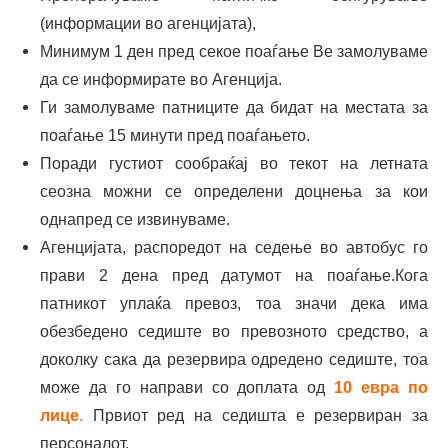
(информации во агенцијата),
Минимум 1 ден пред секое поаѓање Ве замолуваме
да се информирате во Агенција.
Ги замолуваме патниците да бидат на местата за
поаѓање 15 минути пред поаѓањето.
Поради густиот сообраќај во текот на летната
сеозна можни се определени доцнења за кои
однапред се извинуваме.
Агенцијата, распоредот на седење во автобус го
прави 2 дена пред датумот на поаѓање.Кога
патникот уплаќа превоз, тоа значи дека има
обезбедено седиште во превозното средство, а
доколку сака да резервира одредено седиште, тоа
може да го направи со доплата од
10 евра по
лице
.
Првиот ред на седишта е резервиран за
персоналот.