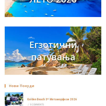
Егзотични
патувања
Нови Понуди
Golden Beach 3* Метаморфози 2026
/
0 COMMENTS