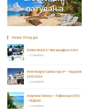
патувања
Нови Понуди
Golden Beach 3* Метаморфози 2026
/
0 COMMENTS
Hotel Kraljevi Cardaci Spa 4* – Kopaonik
2025/2026
/
0 COMMENTS
Апартман Зинова – Пефкохори 2026
– НЕДЕЛА
/
0 COMMENTS