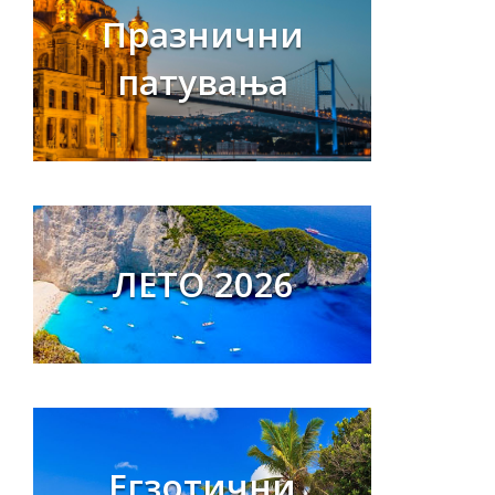
Празнични
патувања
ЛЕТО 2026
Егзотични