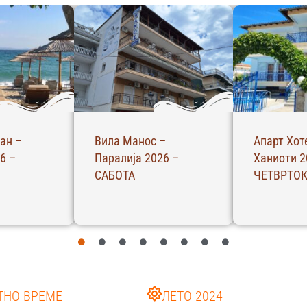
 Вики –
Апартман
Студија З
6 –
Филоксенија –
Пефкохори
Пефкохори 2026 –
НЕДЕЛА
НЕДЕЛА
ТНО ВРЕМЕ
ЛЕТО 2024