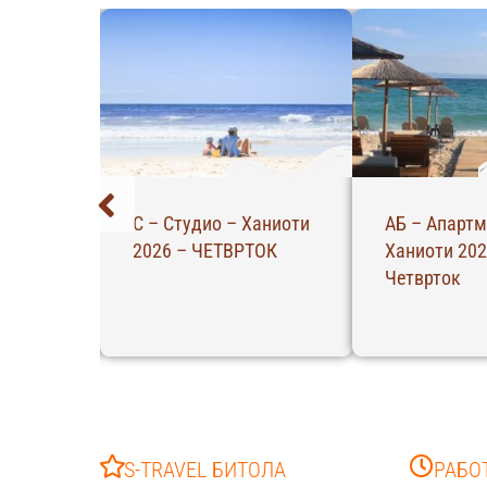
 –
Вила Манос –
Апарт Хотел
–
Паралија 2026 –
Ханиоти 202
САБОТА
ЧЕТВРТОК
S-TRAVEL БИТОЛА
РАБО