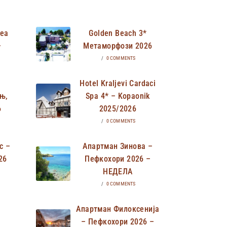
Неа
Golden Beach 3*
–
Метаморфози 2026
/
0 COMMENTS
Hotel Kraljevi Cardaci
њ,
Spa 4* – Kopaonik
6
2025/2026
/
0 COMMENTS
с –
Апартман Зинова –
26
Пефкохори 2026 –
НЕДЕЛА
/
0 COMMENTS
Апартман Филоксенија
– Пефкохори 2026 –