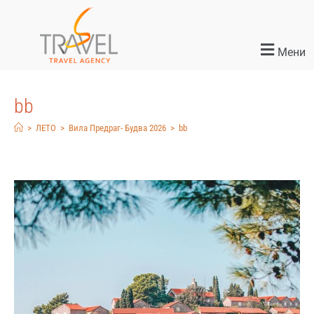
Мени
bb
>
ЛЕТО
>
Вила Предраг- Будва 2026
>
bb