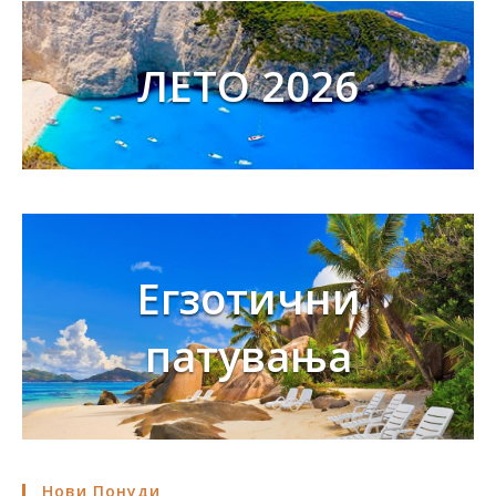
ЛЕТО 2026
Егзотични
патувања
Нови Понуди