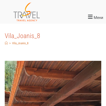
Мени
Vila_Joanis_8
>
Vila_Joanis_8