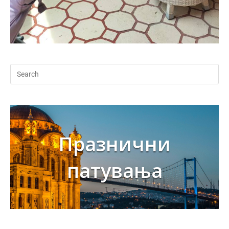
Празнични
патувања