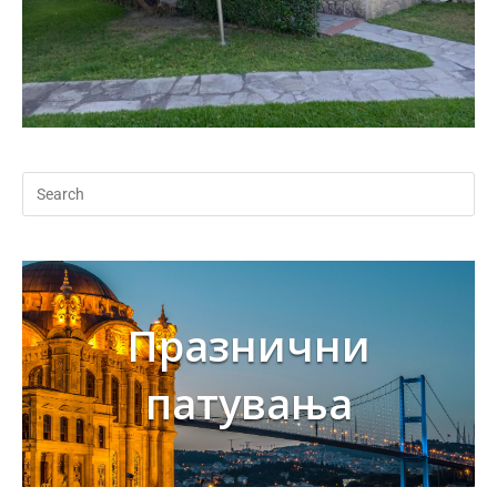
Празнични
патувања