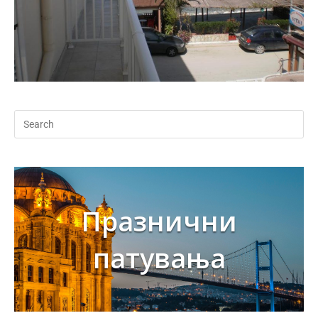
Празнични
патувања