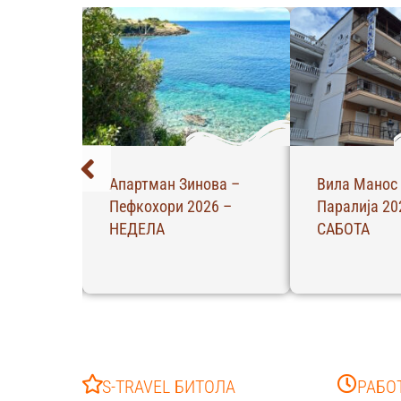
Апартман
АБ – Апартм
 –
Филоксенија –
Ханиоти 202
Пефкохори 2026 –
Четврток
НЕДЕЛА
S-TRAVEL БИТОЛА
РАБО