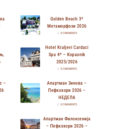
Неа
Golden Beach 3*
–
Метаморфози 2026
/
0 COMMENTS
Hotel Kraljevi Cardaci
њ,
Spa 4* – Kopaonik
6
2025/2026
/
0 COMMENTS
с –
Апартман Зинова –
26
Пефкохори 2026 –
НЕДЕЛА
/
0 COMMENTS
Апартман Филоксенија
– Пефкохори 2026 –