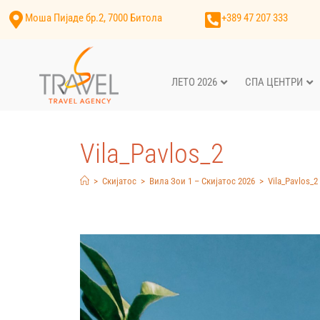
Моша Пијаде бр.2, 7000 Битола
+389 47 207 333
ЛЕТО 2026
СПА ЦЕНТРИ
Vila_Pavlos_2
>
Скијатос
>
Вила Зои 1 – Скијатос 2026
>
Vila_Pavlos_2