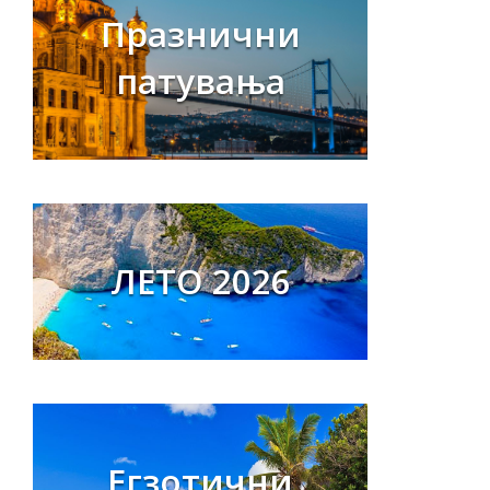
Празнични
патувања
ЛЕТО 2026
Егзотични