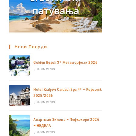
патувања
Нови Понуди
Golden Beach 3* Метаморфози 2026
/
0 COMMENTS
Hotel Kraljevi Cardaci Spa 4* – Kopaonik
2025/2026
/
0 COMMENTS
Апартман Зинова – Пефкохори 2026
– НЕДЕЛА
/
0 COMMENTS