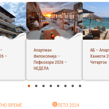
ан –
Хотел Ексотико –
Апартман 
6 –
Парга 2026 – СРЕДА
Пефкохори
НЕДЕЛА
ТНО ВРЕМЕ
ЛЕТО 2024