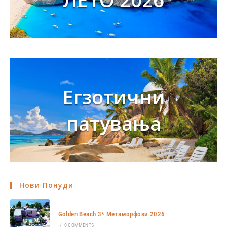
Егзотични
патувања
Нови Понуди
Golden Beach 3* Метаморфози 2026
/
0 COMMENTS