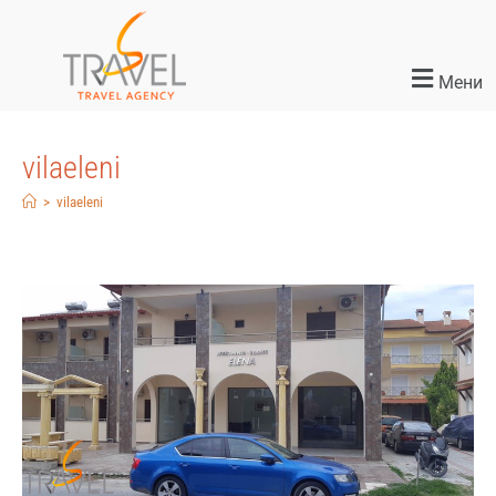
Мени
vilaeleni
>
vilaeleni