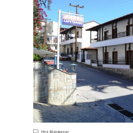
Неа Мармарас