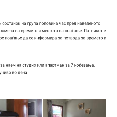
о
, состанок на група половина час пред наведеното
промена на времето и местото на поаѓање. Патникот е
ое поаѓање да се информира за потврда за времето и
за наем на студио или апартман за 7 ноќевања.
лучиво во дена