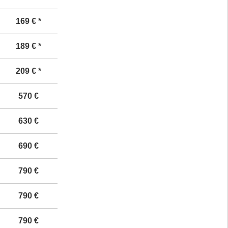
169 € *
189
€ *
209
€ *
570
€
63
0 €
690
€
7
9
0 €
7
9
0 €
7
9
0 €