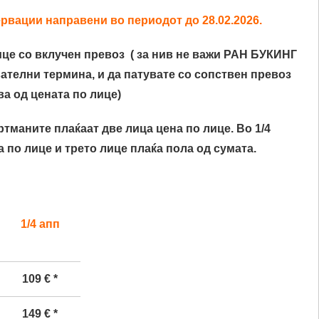
вации направени во периодот до 28.02.2026.
це со вклучен превоз ( за нив не важи РАН БУКИНГ
ателни термина, и да патувате со сопствен превоз
ва од цената по лице)
артманите плаќаат две лица цена по лице. Во 1/4
 по лице и трето лице плаќа пола од сумата.
1/4 апп
109 € *
149
€ *