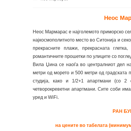
Неос Ма
Неос Мармарас е најголемото приморско сел
најкосмополитното место во Ситонија и секо
прекрасните плажи, прекрасната глетка
романтичните прошетки по улиците со погле
Вила Џина се наоѓа во централниот дел на
метри од морето и 500 метри од градската 
студија, како и 1/2+1 апартмани (со 2
четворокреветни апартмани. Сите соби имаа
уред и WiFi.
РАН БУ
на цените во табелата (миниму