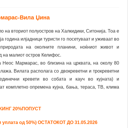
рмарас-Вила Џина
о на вториот полуостров на Халкидики, Ситонија. Тоа е
ја година илјадници туристи го посетуваат и уживаат во
, природата на околните планини, ноќниот живот и
д на малиот остров Келифос.
 Неос Мармарас, во близина на црквата, на околу 80
плажа. Вилата располага со двокреветни и трокреветни
 единечни кревети во собата и кауч во кујната) и
т комплетно опремена кујна, бања, тераса, ТВ, клима
КИНГ
20%ПОПУСТ
м уплата од 50%) ОСТАТОКОТ ДО 31.05.202
6