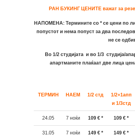
РАН БУКИНГ ЦЕНИТЕ важат за резер
НАПОМЕНА: Термините со * се цени по ли
попустот и нема попуст за два последов
не се одби
Во 1/2 студијата и во 1/3 студија/ап
апартманите плаќаат две лица цена
ТЕРМИН
НАЕМ
1/2 стд
1/
2+1a
пп
и 1/3стд
24.05
7
ноќи
109 € *
109 € *
31
.05
7
ноќи
149
€ *
149
€ *