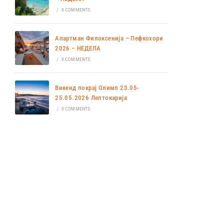
/
0 COMMENTS
Апартман Филоксенија – Пефкохори
2026 – НЕДЕЛА
/
0 COMMENTS
Викенд покрај Олимп 23.05-
25.05.2026 Лептокарија
/
0 COMMENTS