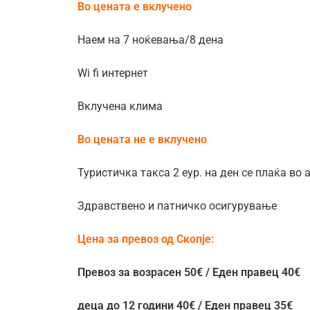
Во цената е вклучено
Наем на 7 ноќевања/8 дена
Wi fi интернет
Вклучена клима
Во цената не е вклучено
Туристичка такса 2 еур. на ден се плаќа
во 
Здравствено и патничко осигурување
Цена за превоз од Скопје:
Превоз за возрасен 50€ / Еден правец 40€
деца до 12 години 40€ / Еден правец 35€