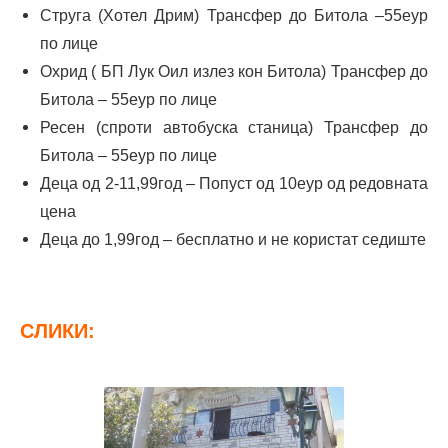
Струга (Хотел Дрим) Трансфер до Битола –55еур
по лице
Охрид ( БП Лук Оил излез кон Битола) Трансфер до
Битола – 55еур по лице
Ресен (спроти автобуска станица) Трансфер до
Битола – 55еур по лице
Деца од 2-11,99год – Попуст од 10еур од редовната
цена
Деца до 1,99год – бесплатно и не користат седиште
СЛИКИ: