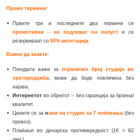
Промо термини:
Првите три и последните два термини се
промотивни
–
не подлежат на попуст
и се
резервираат со
50% аконтација
.
Важно да знаете:
Понудата важи за
ограничен број с
тудија
во
претпродажба
; може да биде повлечена без
најава.
Интернетот
во објектот – без гаранција за брзина/
квалитет.
Цените се за
н
аем на студио за 7 ноќевања
(без
превоз).
Плаќање во денарска противвредност (1€ = 62
ден.).