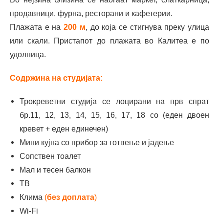
продавници, фурна, ресторани и кафетерии.
Плажата е на
200 м
, до која се стигнува преку улица
или скали. Пристапот до плажата во Калитеа е по
удолница.
Содржина на
студијата
:
Трокреветни студија се лоцирани на прв спрат
бр.11, 12, 13, 14, 15, 16, 17, 18 со (еден двоен
кревет + еден единечен)
Мини кујна со прибор за готвење и јадење
Сопствен тоалет
Мал и тесен балкон
ТВ
Клима
(
без
доплата
)
Wi-Fi