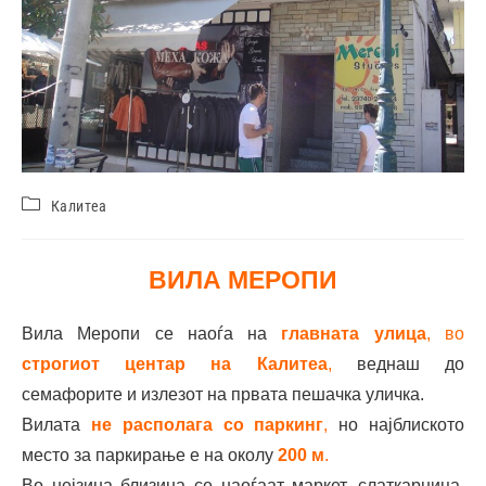
Калитеа
ВИЛА МЕРОПИ
Вила Меропи се наоѓа на
главната улица
, во
строгиот центар на Калитеа
,
веднаш до
семафорите и излезот на првата пешачка уличка.
Вилата
не располага со паркинг
,
но најблиското
место за паркирање е на околу
200 м
.
Во нејзина близина се наоѓаат маркет, слаткарница,