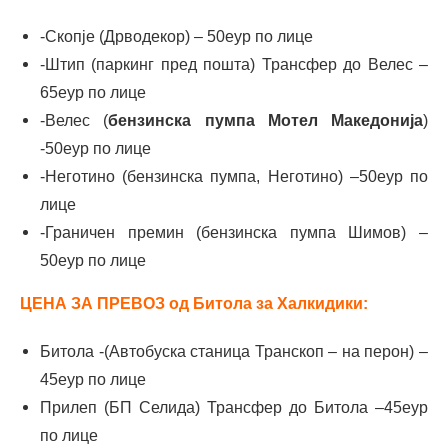
-Скопје (Дрводекор) – 50еур по лице
-Штип (паркинг пред пошта) Трансфер до Велес –
65еур по лице
-Велес (
бензинска пумпа Мотел Македонија
)
-50еур по лице
-Неготино (бензинска пумпа, Неготино) –50еур по
лице
-Граничен премин (бензинска пумпа Шимов) –
50еур по лице
ЦЕНА ЗА ПРЕВОЗ од Битола за Халкидики:
Битола -(Автобуска станица Транскоп – на перон) –
45еур по лице
Прилеп (БП Селида) Трансфер до Битола –45еур
по лице