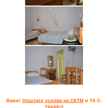
Важат
Општите услови на СКТМ
и ТА С-
ТРАВЕЛ