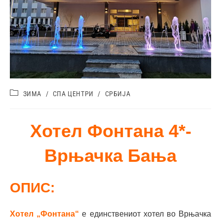
ЗИМА
/
СПА ЦЕНТРИ
/
СРБИЈА
Хотел Фонтана 4*-
Врњачка Бања
ОПИС:
Хотел „Фонтана“
е единствениот хотел во Врњачка