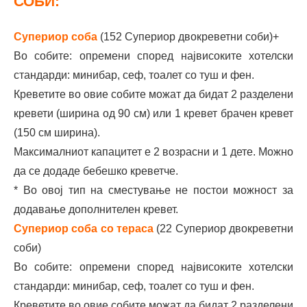
СОБИ:
Супериор соба
(152 Супериор двокреветни соби)+
Во собите: опремени според највисоките хотелски
стандарди: минибар, сеф, тоалет со туш и фен.
Креветите во овие собите можат да бидат 2 разделени
кревети (ширина од 90 см) или 1 кревет брачен кревет
(150 см ширина).
Максималниот капацитет е 2 возрасни и 1 дете. Можно
да се додаде бебешко креветче.
* Во овој тип на сместување не постои можност за
додавање дополнителен кревет.
Супериор соба со тераса
(22 Супериор двокреветни
соби)
Во собите: опремени според највисоките хотелски
стандарди: минибар, сеф, тоалет со туш и фен.
Креветите во овие собите можат да бидат 2 разделени