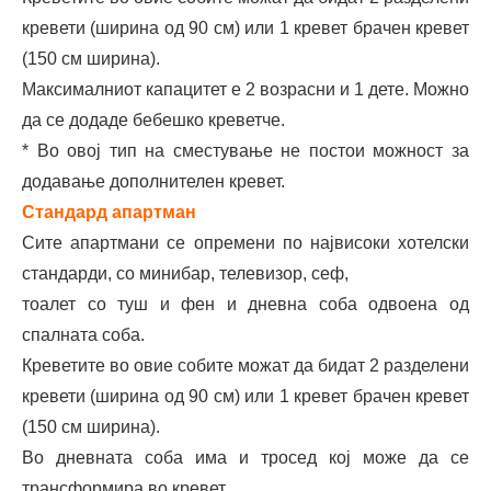
кревети (ширина од 90 см) или 1 кревет брачен кревет
(150 см ширина).
Максималниот капацитет е 2 возрасни и 1 дете. Можно
да се додаде бебешко креветче.
* Во овој тип на сместување не постои можност за
додавање дополнителен кревет.
Стандард апартман
Сите апартмани се опремени по највисоки хотелски
стандарди, со минибар, телевизор, сеф,
тоалет со туш и фен и дневна соба одвоена од
спалната соба.
Креветите во овие собите можат да бидат 2 разделени
кревети (ширина од 90 см) или 1 кревет брачен кревет
(150 см ширина).
Во дневната соба има и тросед кој може да се
трансформира во кревет.