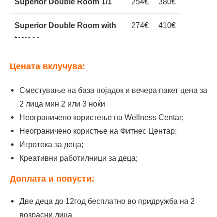
Superior Double Room 1/1
254€
380€
Superior Double Room with
274€
410€
terrace
Superior apartman
314€
470€
Цената вклучува:
Studio/Ednospalen app with
334€
500€
Сместување на база појадок и вечера пакет цена за
terrace
2 лица мин 2 или 3 ноќи
Неограничено користење на Wellness Centar;
Deluxe apartman
374€
560€
Неограничено користње на Фитнес Центар;
Игротека за деца;
Креативни работилници за деца;
Доплата и попусти:
Две деца до 12год бесплатно во придружба на 2
возрасни лица