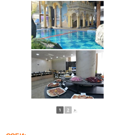
1
2
►