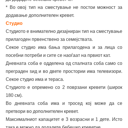
* Во овој тип на сместување не постои можност за
додавање дополнителен кревет.
Студио
Студиото е внимателно дизајниран тип на сместување
прилагоден првенствено за семејствата.
Секое студио има бања прилагодена и за лица со
посебни потреби и сите се наоѓаат на првиот кат.
Дневната соба е одделена од спалната соба само со
преграден ѕид и во двете простории има телевизори.
Секое студио има и тераса.
Студиото е опремено со 2 поврзани кревети (широк
180 см).
Во дневната соба има и тросед кој може да се
претвори во дополнителен кревет.
Максималниот капацитет е 3 возрасни и 1 дете. Исто
така е можно да додадете бебешко креветче.