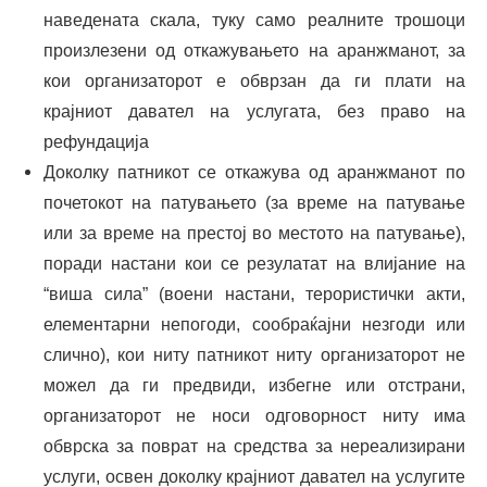
наведената скала, туку само реалните трошоци
произлезени од откажувањето на аранжманот, за
кои организаторот е обврзан да ги плати на
крајниот давател на услугата, без право на
рефундација
Доколку патникот се откажува од аранжманот по
почетокот на патувањето (за време на патување
или за време на престој во местото на патување),
поради настани кои се резулатат на влијание на
“виша сила” (воени настани, терористички акти,
елементарни непогоди, сообраќајни незгоди или
слично), кои ниту патникот ниту организаторот не
можел да ги предвиди, избегне или отстрани,
организаторот не носи одговорност ниту има
обврска за поврат на средства за нереализирани
услуги, освен доколку крајниот давател на услугите