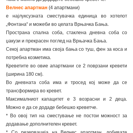
Велнес апартман
(4 апартмани)
е најлуксузната сместувачка единица во хотелот
„Фонтана“ и можеби во целата Врњачка Бања.
Пространа спална соба, стаклена дневна соба со
џакузи и прекрасен поглед на Врњачка Бања.
Секој апартман има своја бања со туш, фен за коса и
потребна козметика.
Креветите во овие апартмани се 2 поврзани кревети
(ширина 180 см).
Во дневната соба има и тросед кој може да се
трансформира во кревет.
Максималниот капацитет е 3 возрасни и 2 деца.
Можно е да се додаде бебешко креветче.
* Во овој тип на сместување не постои можност за
додавање дополнителен кревет.
* Со резервација на Велнес апартман, добивате