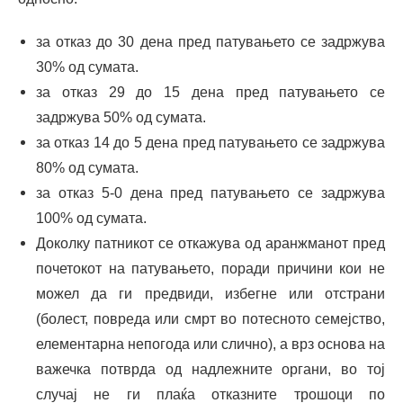
за отказ до 30 дена пред патувањето се задржува
30% од сумата.
за отказ 29 до 15 дена пред патувањето се
задржува 50% од сумата.
за отказ 14 до 5 дена пред патувањето се задржува
80% од сумата.
за отказ 5-0 дена пред патувањето се задржува
100% од сумата.
Доколку патникот се откажува од аранжманот пред
почетокот на патувањето, поради причини кои не
можел да ги предвиди, избегне или отстрани
(болест, повреда или смрт во потесното семејство,
елементарна непогода или слично), а врз основа на
важечка потврда од надлежните органи, во тој
случај не ги плаќа отказните трошоци по