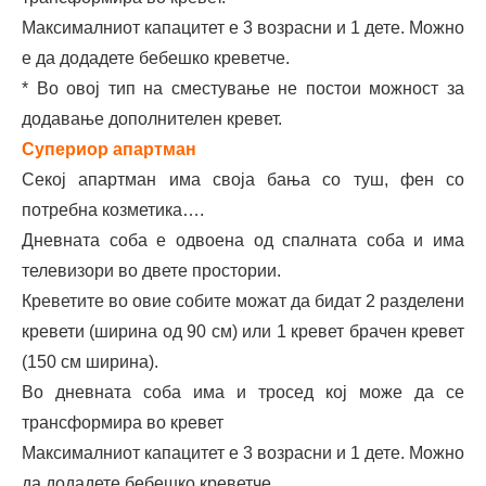
Максималниот капацитет е 3 возрасни и 1 дете. Можно
е да додадете бебешко креветче.
* Во овој тип на сместување не постои можност за
додавање дополнителен кревет.
Супериор апартман
Секој апартман има своја бања со туш, фен со
потребна козметика….
Дневната соба е одвоена од спалната соба и има
телевизори во двете простории.
Креветите во овие собите можат да бидат 2 разделени
кревети (ширина од 90 см) или 1 кревет брачен кревет
(150 см ширина).
Во дневната соба има и тросед кој може да се
трансформира во кревет
Максималниот капацитет е 3 возрасни и 1 дете. Можно
да додадете бебешко креветче.