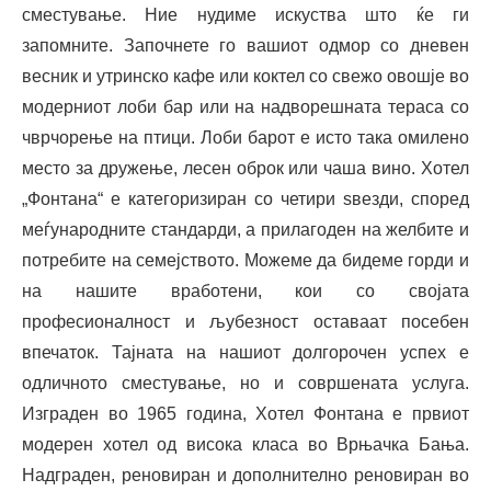
сместување. Ние нудиме искуства што ќе ги
запомните. Започнете го вашиот одмор со дневен
весник и утринско кафе или коктел со свежо овошје во
модерниот лоби бар или на надворешната тераса со
чврчорење на птици. Лоби барот е исто така омилено
место за дружење, лесен оброк или чаша вино. Хотел
„Фонтана“ е категоризиран со четири sвезди, според
меѓународните стандарди, а прилагоден на желбите и
потребите на семејството. Можеме да бидеме горди и
на нашите вработени, кои со својата
професионалност и љубезност оставаат посебен
впечаток. Тајната на нашиот долгорочен успех е
одличното сместување, но и совршената услуга.
Изграден во 1965 година, Хотел Фонтана е првиот
модерен хотел од висока класа во Врњачка Бања.
Надграден, реновиран и дополнително реновиран во