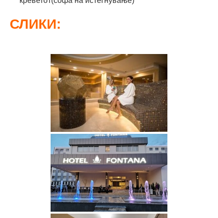
креветот(софа на истегнување)
СЛИКИ: