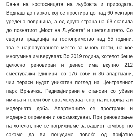
Бања на крстосницата на љубовта и природата.
Веднаш до паркот, кој се простира цо над 60 хектари
уредена површина, а од друга страна на 68 скалила
до познатиот „Мост на Љубовта“ и шеталиштето. Со
својата традиција на гостопримство над 55 години,
тоа е најпопуларното место за многу гости, на кое
многумина им веруваат. Во 2019 година, хотелот беше
целосно реновиран и денес има вкупно 212
сместувачки единици, со 176 соби и 36 апартмани,
чии тераси нудат уникатен поглед на Централниот
парк Врњачка. Редизајнираните станови со убави
имиња и топли бои овозможуваат спој на историјата и
модерната доба. Апартманите се пространи и
модерно опремени и овозможуваат. При реновирање
на хотелот, ние се погриживме за вашиот комфор, но
сакаме да ви понудиме повеќе од пријатно