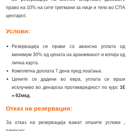
право на 10% на сите третмани за лице и тело во СПА
центарот.
Услови:
Резервација се прави со авансна уплата од
минимум 30% од цената на аранжманот и копија од
лична карта.
Комплетна доплата 7 дена пред поаѓање.
Цените се дадени во евра, уплата се врши
исклучиво во денарска противвредност по курс
1€
= 62мкд
.
Отказ на резервации:
За отказ на резервација важат опшите услови ,
односно: