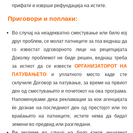
прифати и изврши рефундација на истите.
Приговори и поплаки:
Во случај на неадекватно сместување или било кој
друг проблем, се молат патниците за тоа веднаш да
го известат одговорното лице на рецепцијата
Доколку проблемот не биде решен, веднаш треба
за истиот да се извести
ОРГАНИЗАТОРОТ НА
ПАТУВАЊЕТО
и уплатното место каде сте
склучиле Договор за патување, за време на првиот
ден од сместувањето и почетокот на ова програма.
Напоменуваме дека рекламации за кои агенцијата
ќе дознае на последниот ден од престојот или по
враќањето на патниците, истите нема да бидат
земени во предвид или разгледани.
Ве молиме во случај на било каков инцидент