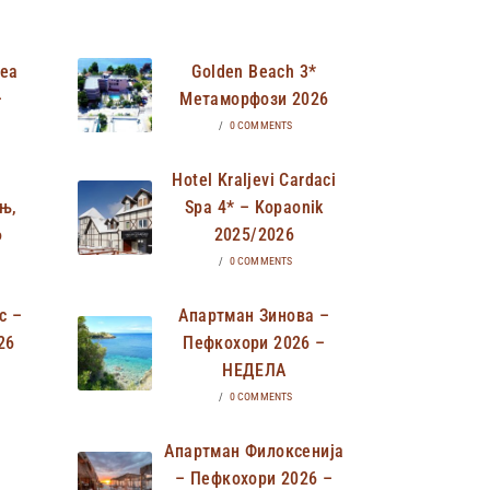
Неа
Golden Beach 3*
–
Метаморфози 2026
/
0 COMMENTS
Hotel Kraljevi Cardaci
њ,
Spa 4* – Kopaonik
6
2025/2026
/
0 COMMENTS
с –
Апартман Зинова –
26
Пефкохори 2026 –
НЕДЕЛА
/
0 COMMENTS
Апартман Филоксенија
– Пефкохори 2026 –