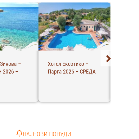
Зинова –
Хотел Ексотико –
Вила Ме
 2026 –
Парга 2026 – СРЕДА
Полихро
ЧЕТВРТ
НАЈНОВИ ПОНУДИ