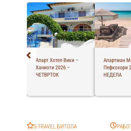
ела –
Апарт Хотел Вики –
Апартман М
26 –
Ханиоти 2026 –
Пефкохори 
ЧЕТВРТОК
НЕДЕЛА
S-TRAVEL БИТОЛА
РАБО