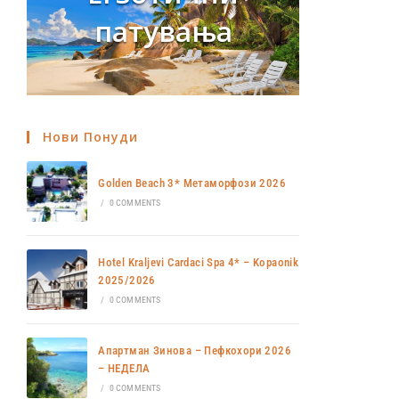
патувања
Нови Понуди
Golden Beach 3* Метаморфози 2026
/
0 COMMENTS
Hotel Kraljevi Cardaci Spa 4* – Kopaonik
2025/2026
/
0 COMMENTS
Апартман Зинова – Пефкохори 2026
– НЕДЕЛА
/
0 COMMENTS