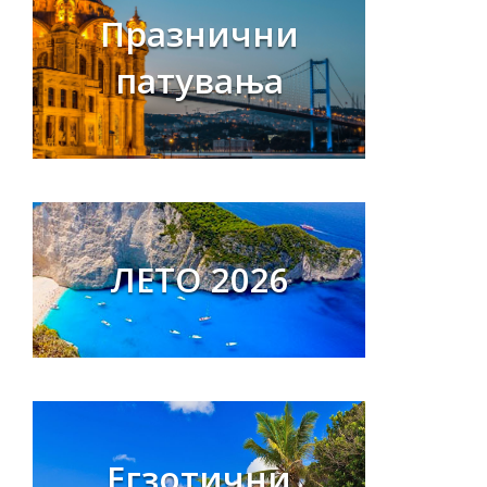
Празнични
патувања
ЛЕТО 2026
Егзотични