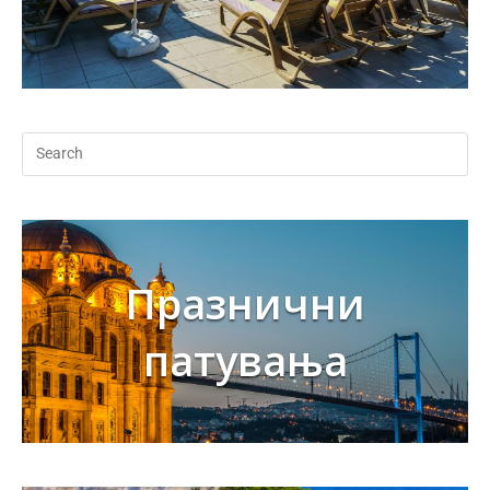
Празнични
патувања