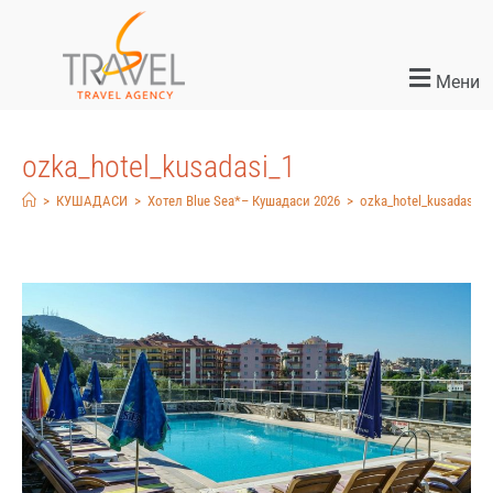
Мени
ozka_hotel_kusadasi_1
>
КУШАДАСИ
>
Хотел Blue Sea*– Кушадаси 2026
>
ozka_hotel_kusadasi_1