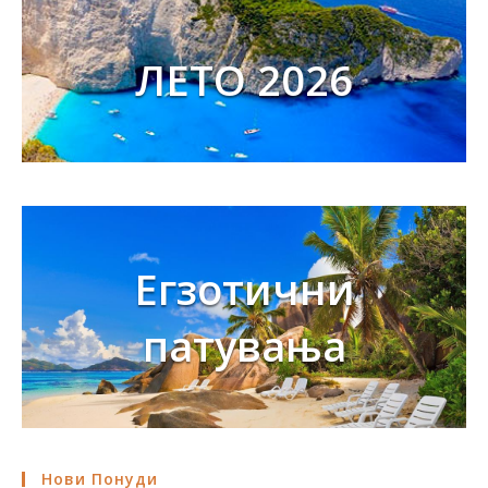
ЛЕТО 2026
Егзотични
патувања
Нови Понуди