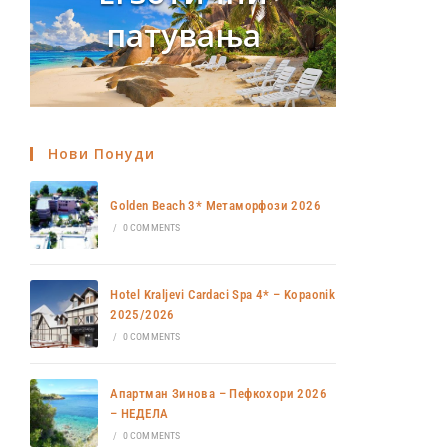
патувања
Нови Понуди
Golden Beach 3* Метаморфози 2026
/
0 COMMENTS
Hotel Kraljevi Cardaci Spa 4* – Kopaonik
2025/2026
/
0 COMMENTS
Апартман Зинова – Пефкохори 2026
– НЕДЕЛА
/
0 COMMENTS