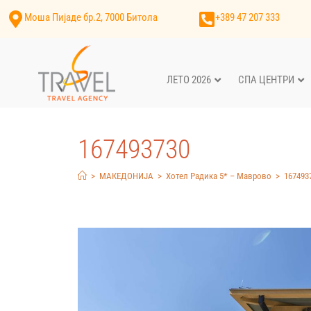
Моша Пијаде бр.2, 7000 Битола
+389 47 207 333
ЛЕТО 2026
СПА ЦЕНТРИ
167493730
>
МАКЕДОНИЈА
>
Хотел Радика 5* – Маврово
>
167493