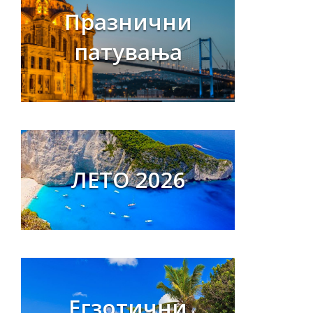
Празнични
патувања
ЛЕТО 2026
Егзотични