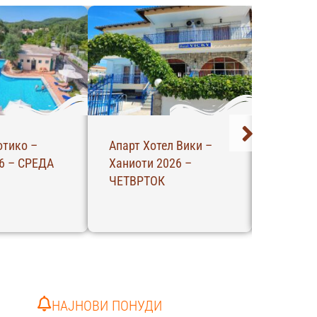
отико –
Апарт Хотел Вики –
Студија
6 – СРЕДА
Ханиоти 2026 –
Пефкохо
ЧЕТВРТОК
НЕДЕЛА
НАЈНОВИ ПОНУДИ