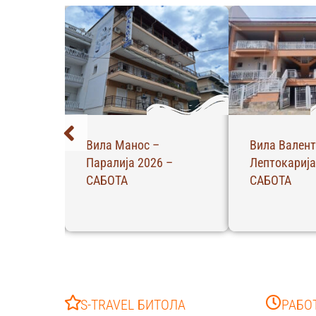
Вила Манос –
Вила Валент
26 –
Паралија 2026 –
Лептокарија
САБОТА
САБОТА
S-TRAVEL БИТОЛА
РАБО