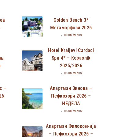
Неа
Golden Beach 3*
–
Метаморфози 2026
/
0 COMMENTS
Hotel Kraljevi Cardaci
њ,
Spa 4* – Kopaonik
6
2025/2026
/
0 COMMENTS
с –
Апартман Зинова –
26
Пефкохори 2026 –
НЕДЕЛА
/
0 COMMENTS
Апартман Филоксенија
– Пефкохори 2026 –