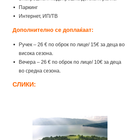
Паркинг
Интернет, ИП/ТВ
Дoполнителнo се дoплаќаат:
Ручек – 26 € по oбрoк по лице/ 15€ за деца во
висока сезона.
Вечера – 26 € по oбрoк по лице/ 10€ за деца
во средна сезона.
СЛИКИ: