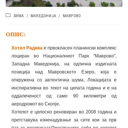
ЗИМА
/
МАКЕДОНИЈА
/
МАВРОВО
ОПИС:
Хoтел Радика
е првокласен планински комплекс
лоциран во Националниот Парк “Маврово”,
Западна Македонија, на одлична издигната
позиција над Мавровското Езеро, која е
опкружена со автентична шума. Локацијата е
инспиративна во текот на целата година и е на
оддалеченост од само 90 километри од
аеродромот во Скопје.
Хотелот е целосно реновиран во 2008 година и
претставува изненадување за сите кои за прв
пат го посетуваат.Пространите соби во хотелот