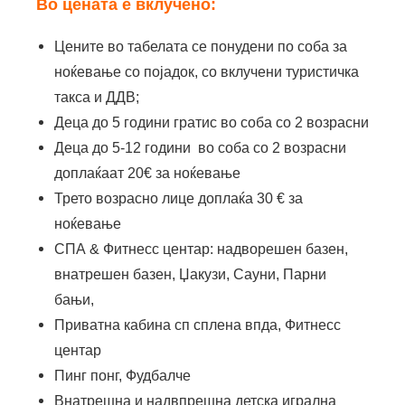
Во цената е вклучено:
Цените во табелата се понудени по соба за
ноќевање со појадок, со вклучени туристичка
такса и ДДВ;
Деца до 5 години гратис во соба со 2 возрасни
Деца до 5-12 години во соба со 2 возрасни
доплаќаат 20€ за ноќевање
Трето возрасно лице доплаќа 30 € за
ноќевање
СПА & Фитнесс центар: надворешен базен,
внатрешен базен, Џакузи, Сауни, Парни
бањи,
Приватна кабина сп сплена впда, Фитнесс
центар
Пинг пoнг, Фудбалче
Внатрешна и надвпрешна детска игрална