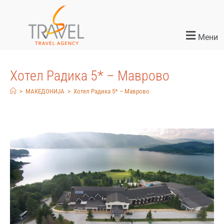
Мени
Хотел Радика 5* – Маврово
>
МАКЕДОНИЈА
>
Хотел Радика 5* – Маврово