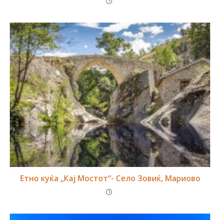
Етно куќа „Кај Мостот“- Село Зовиќ, Мариово