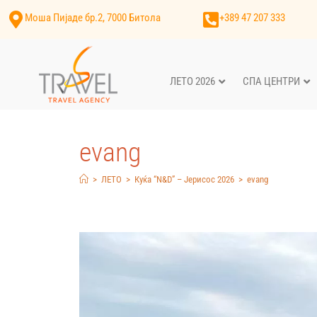
Моша Пијаде бр.2, 7000 Битола
+389 47 207 333
ЛЕТО 2026
СПА ЦЕНТРИ
evang
>
ЛЕТО
>
Куќа “N&D” – Јерисос 2026
>
evang