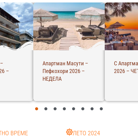
– Ханиоти
Студија Зинова –
Хотел Екс
ВРТОК
Пефкохори 2026 –
Парга 202
НЕДЕЛА
ТНО ВРЕМЕ
ЛЕТО 2024