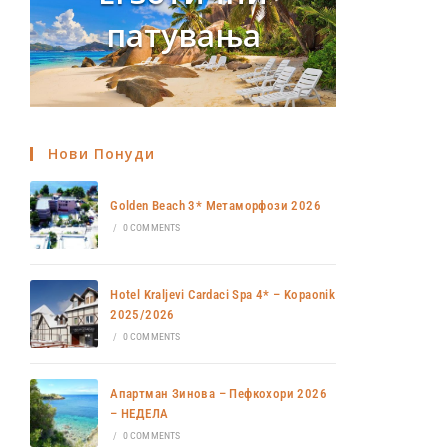
патувања
Нови Понуди
Golden Beach 3* Метаморфози 2026
/
0 COMMENTS
Hotel Kraljevi Cardaci Spa 4* – Kopaonik
2025/2026
/
0 COMMENTS
Апартман Зинова – Пефкохори 2026
– НЕДЕЛА
/
0 COMMENTS