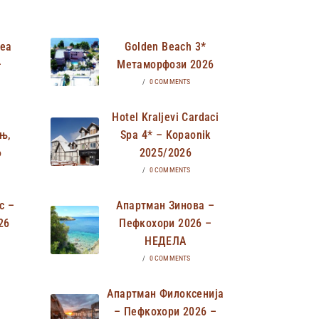
Неа
Golden Beach 3*
–
Метаморфози 2026
/
0 COMMENTS
Hotel Kraljevi Cardaci
њ,
Spa 4* – Kopaonik
6
2025/2026
/
0 COMMENTS
с –
Апартман Зинова –
26
Пефкохори 2026 –
НЕДЕЛА
/
0 COMMENTS
Апартман Филоксенија
– Пефкохори 2026 –