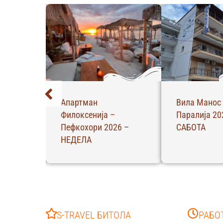
Апартман Масути –
С Апартман 
 –
Пефкохори 2026 –
2026 – ЧЕТ
НЕДЕЛА
S-TRAVEL БИТОЛА
РАБО