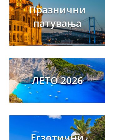
Празнични
патувања
ЛЕТО 2026
Егзотични